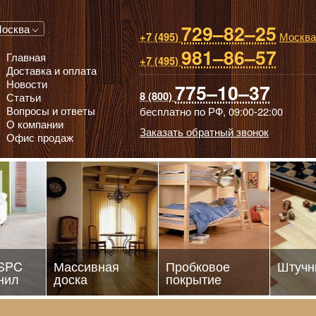
729–82–25
 паркет, Массивная доска, Ламинированный паркет
осква
Москва
+7 (495)
981–86–57
Главная
+7 (495)
Доставка и оплата
Новости
775–10–37
8 (800)
Статьи
Вопросы и ответы
бесплатно по РФ,
09:00-22:00
О компании
Заказать обратный звонок
Офис продаж
 SPC
Массивная
Пробковое
Штучн
нил
доска
покрытие