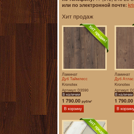
или по электронной почте:
kr
Хит продаж
Ламинат
Ламинат
Дуб Таймлесс
Дуб Атлас
Kronotex
Kronotex
Артикул
D3590
Артикул
D
В наличии
В наличии
1 790.00
1 790.0
руб/м²
В корзину
В корзин