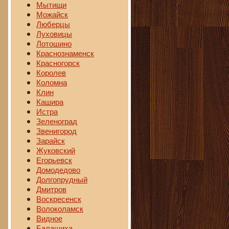
Мытищи
Можайск
Люберцы
Луховицы
Лотошино
Краснознаменск
Красногорск
Королев
Коломна
Клин
Кашира
Истра
Зеленоград
Звенигород
Зарайск
Жуковский
Егорьевск
Домодедово
Долгопрудный
Дмитров
Воскресенск
Волоколамск
Видное
Балашиха