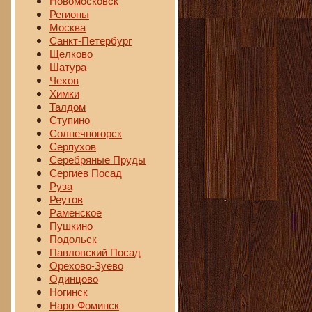
Новомосковск
Регионы
Москва
Санкт-Петербург
Щелково
Шатура
Чехов
Химки
Талдом
Ступино
Солнечногорск
Серпухов
Серебряные Пруды
Сергиев Посад
Руза
Реутов
Раменское
Пушкино
Подольск
Павловский Посад
Орехово-Зуево
Одинцово
Ногинск
Наро-Фоминск