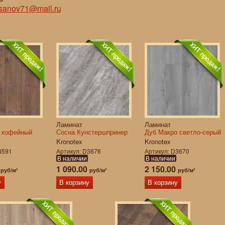
isanov71@mail.ru
Ламинат
Ламинат
 кофейный
Сосна Кунстершпринер
Дуб Макро светло-серый
Kronotex
Kronotex
3591
Артикул
D3676
Артикул
D3670
В наличии
В наличии
0
1 090.00
2 150.00
руб/м²
руб/м²
руб/м²
у
В корзину
В корзину