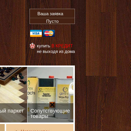
Ваша заявка
Пусто
купить
В КРЕДИТ
не выходя из дома
ый паркет
Сопутствующие
товары