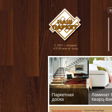
Паркет, Штучный
М
С 2001 г. продано
4.5745 млн м² пола
Паркетная
Ламинат
доска
Кварц-Ви
Контактная информация
Санкт-Петербург