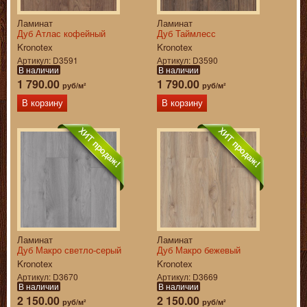
Ламинат
Ламинат
Дуб Атлас кофейный
Дуб Таймлесс
Kronotex
Kronotex
Артикул
D3591
Артикул
D3590
В наличии
В наличии
1 790.00
1 790.00
руб/м²
руб/м²
В корзину
В корзину
Ламинат
Ламинат
Дуб Макро светло-серый
Дуб Макро бежевый
Kronotex
Kronotex
Артикул
D3670
Артикул
D3669
В наличии
В наличии
2 150.00
2 150.00
руб/м²
руб/м²