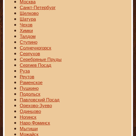
Москва
Санкт-Петербург
Щелково
Шатура
Чехов
Химки
Талдом
Ступино
Солнечногорск
Серпухов
Серебряные Пруды
Сергиев Посад
Руза
Реутов
Раменское
Пушкино
Подольск
Павловский Посад
Орехово-Зуево
Одинцово
Ногинск
Наро-Фоминск
Мытищи
Можайск