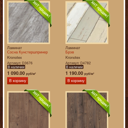
Ламинат
Ламинат
Сосна Кунстершпринер
Брэв
Kronotex
Kronotex
Артикул
D3676
Артикул
D4782
В наличии
В наличии
1 090.00
1 190.00
руб/м²
руб/м²
В корзину
В корзину