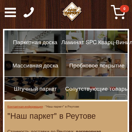
Паркет, Штучный парке
0
Паркетная доска
Ламинат SPC Кварц-Вини
Массивная доска
Пробковое покрытие
Штучный паркет
Сопутствующие товары
Контактная информация
"Наш паркет" в Реутове
"Наш паркет" в Реутове
Стоимость доставки до Реутова:
.
договорная