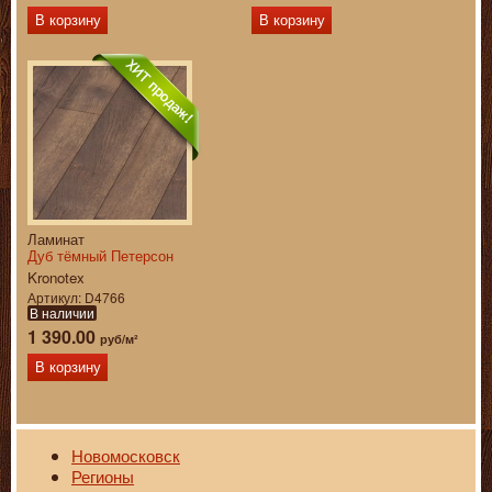
В корзину
В корзину
Ламинат
Дуб тёмный Петерсон
Kronotex
Артикул
D4766
В наличии
1 390.00
руб/м²
В корзину
Новомосковск
Регионы