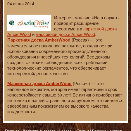
04 июля 2014
Интернет-магазин «Наш паркет»
проводит расширение
ассортимента
паркетной доски
AmberWood
и
массивной доски AmberWood
.
(Россия) — это
Паркетная доска AmberWood
замечательное напольное покрытие, созданное при
использовании современного производственного
оборудования и новейших технологий. Все декоры
созданы с четким соблюдением всех требований
технологических регламентов, что обеспечивает
их непревзойденное качество.
(Россия) — это
Массивная доска AmberWood
напольное покрытие, которое имеет гарантийный срок
износостойкости свыше 50 лет! Ее активно приобретают
не только в нашей стране, но и за рубежом, что является
своеобразным показателем ее высокого качества
и надежности.
Главная
Доставка и оплата
Новости
Статьи
Вопросы и ответы