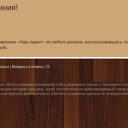
иния!
 магазине «Наш паркет» из любого региона, воспользовавшись 
ый).
татьи
Вопросы и ответы
О
ом. Использование материалов сайта разрешено только с письменного 
оящем интернет-ресурсе, носят исключительно информационный характе
ьная просьба дополнительно уточнять указанные данные по электронной