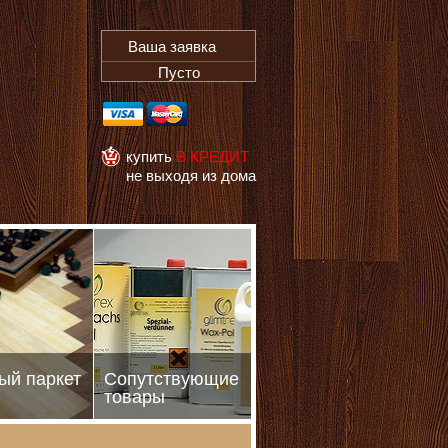
Ваша заявка
Пусто
купить
В КРЕДИТ
не выходя из дома
ый паркет
Сопутствующие
товары