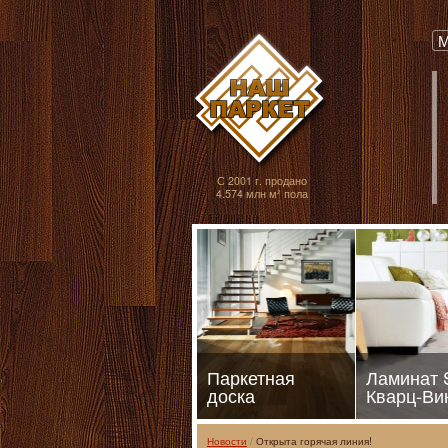
Паркет, Штучный
М
С 2001 г. продано
4.574 млн м² пола
Паркетная
Ламинат
доска
Кварц-Ви
Новости
Открыта горячая линия!