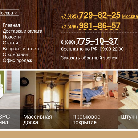
729–82–25
 паркет, Массивная доска, Ламинированный паркет
осква
Москва
+7 (495)
981–86–57
Главная
+7 (495)
Доставка и оплата
Новости
775–10–37
8 (800)
Статьи
Вопросы и ответы
бесплатно по РФ,
09:00-22:00
О компании
Заказать обратный звонок
Офис продаж
 SPC
Массивная
Пробковое
Штучн
нил
доска
покрытие