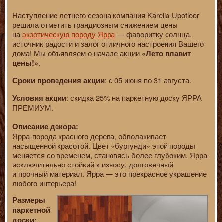
Наступление летнего сезона компания Karelia-Upofloor
решила отметить грандиозным снижением цены
на
экзотическую породу Ярра
— фаворитку солнца,
источник радости и залог отличного настроения Вашего
дома! Мы объявляем о начале акции
«Лето плавит
.
цены!»
: с 05 июня по 31 августа.
Сроки проведения акции
: скидка 25% на паркетную доску ЯРРА
Условия акции
ПРЕМИУМ.
Описание декора:
Ярра-порода красного дерева, обволакивает
насыщенной красотой. Цвет «бургунди» этой породы
меняется со временем, становясь более глубоким. Ярра
исключительно стойкий к износу, долговечный
и прочный материал. Ярра — это прекрасное украшение
любого интерьера!
Размеры
паркетной
доски: