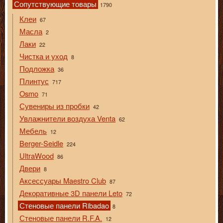
Сопутствующие товары
1790
Клеи
67
Масла
2
Лаки
22
Чистка и уход
8
Подложка
36
Плинтус
717
Osmo
71
Сувениры из пробки
42
Увлажнители воздуха Venta
62
Мебель
12
Berger-Seidle
224
UltraWood
86
Двери
8
Аксессуары Maestro Club
87
Декоративные 3D панели Leto
72
Стеновые панели Ribadao
8
Стеновые панели R.F.A.
12