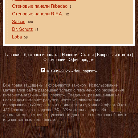
Стеновые панели Ribadao
8
Стеновые панели R.F.A.
12
Saicos
180
Dr. Schutz
16
Loba
58
Главная
Доставка и оплата
Новости
Статьи
Вопросы и ответы
О компании
Офис продаж
© 1995–2026 «Наш паркет»
Все права защищены и охраняются законом. Использование
материалов сайта разрешено только с письменного разрешения
интернет-магазина «Наш паркет». Сведения, размещенные на
настоящем интернет-ресурсе, носят исключительно
информационный характер и не являются публичной офертой (ст.
437 Гражданского кодекса РФ). Убедительная просьба
дополнительно уточнять указанные данные по электронной почте
или контактным телефонам.