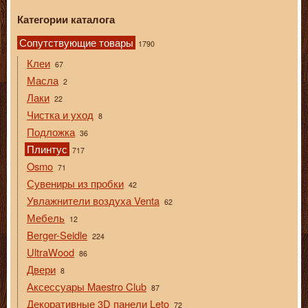
Категории каталога
Сопутствующие товары
1790
Клеи
67
Масла
2
Лаки
22
Чистка и уход
8
Подложка
36
Плинтус
717
Osmo
71
Сувениры из пробки
42
Увлажнители воздуха Venta
62
Мебель
12
Berger-Seidle
224
UltraWood
86
Двери
8
Аксессуары Maestro Club
87
Декоративные 3D панели Leto
72