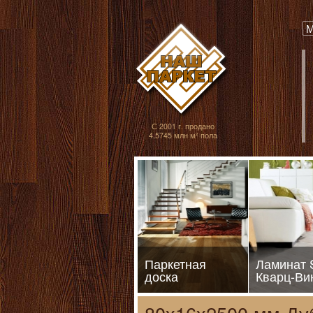
Паркет, Штучный
М
С 2001 г. продано
4.5745 млн м² пола
Паркетная
Ламинат
доска
Кварц-Ви