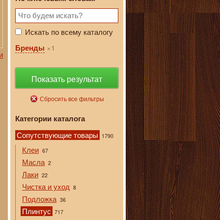
Искать по всему каталогу
1
Бренды
и
Показать результат
Сбросить все фильтры
Категории каталога
Сопутствующие товары
1790
Клеи
67
Масла
2
Лаки
22
Чистка и уход
8
Подложка
36
Плинтус
717