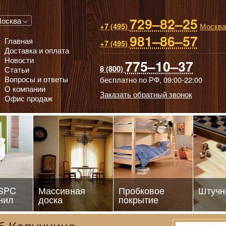
729–82–25
 паркет, Массивная доска, Ламинированный паркет
осква
Москва
+7 (495)
981–86–57
Главная
+7 (495)
Доставка и оплата
Новости
775–10–37
8 (800)
Статьи
Вопросы и ответы
бесплатно по РФ,
09:00-22:00
О компании
Заказать обратный звонок
Офис продаж
 SPC
Массивная
Пробковое
Штучн
нил
доска
покрытие