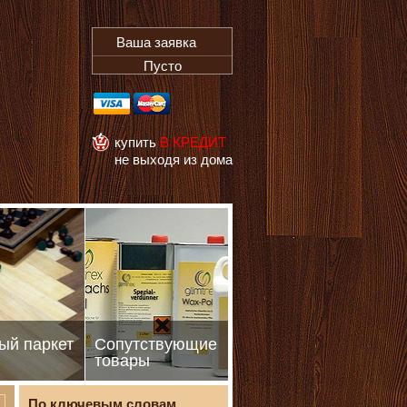
Ваша заявка
Пусто
купить
В КРЕДИТ
не выходя из дома
ый паркет
Сопутствующие
товары
По ключевым словам