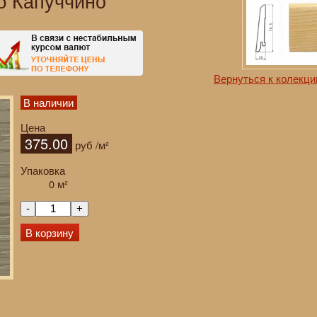
б Капуччино
Вернуться к колекци
В наличии
Цена
375.00
руб
/м²
Упаковка
0
м²
-
+
В корзину