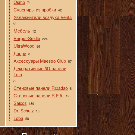
Osmo
71
Сувениры из пробки
42
Увлажнители воздуха Venta
62
Мебель
12
Berger-Seidle
224
UltraWood
86
Двери
8
Аксессуары Maestro Club
87
Декоративные 3D панели
Leto
72
Стеновые панели Ribadao
8
Стеновые панели R.F.A.
12
Saicos
180
Dr. Schutz
16
Loba
58