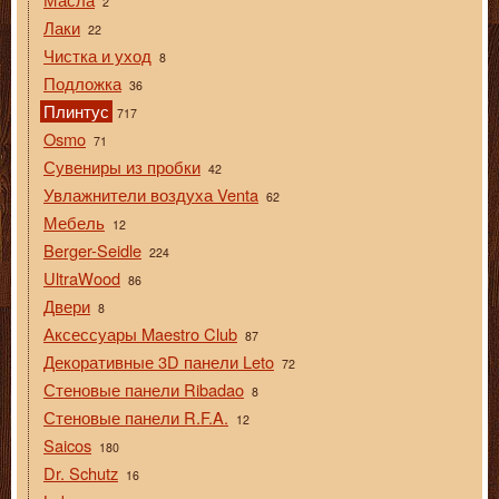
2
Лаки
22
Чистка и уход
8
Подложка
36
Плинтус
717
Osmo
71
Сувениры из пробки
42
Увлажнители воздуха Venta
62
Мебель
12
Berger-Seidle
224
UltraWood
86
Двери
8
Аксессуары Maestro Club
87
Декоративные 3D панели Leto
72
Стеновые панели Ribadao
8
Стеновые панели R.F.A.
12
Saicos
180
Dr. Schutz
16