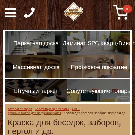
Паркет, Штучный парке
0
Паркетная доска
Ламинат SPC Кварц-Вини
Массивная доска
Пробковое покрытие
Штучный паркет
Сопутствующие товары
Каталог товаров
Сопутствующие товары
Osmo
Краски и масло для наружных работ
Краска для беседок, заборов, пергол и др.
Краска для беседок, заборов,
пергол и др.