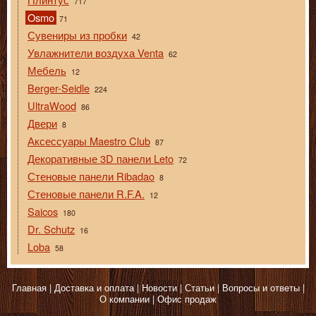
717
Osmo
71
Сувениры из пробки
42
Увлажнители воздуха Venta
62
Мебель
12
Berger-Seidle
224
UltraWood
86
Двери
8
Аксессуары Maestro Club
87
Декоративные 3D панели Leto
72
Стеновые панели Ribadao
8
Стеновые панели R.F.A.
12
Saicos
180
Dr. Schutz
16
Loba
58
Главная
Доставка и оплата
Новости
Статьи
Вопросы и ответы
О компании
Офис продаж