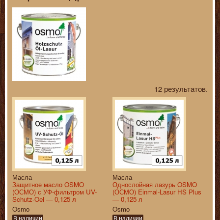
12 результатов.
Масла
Масла
Защитное масло OSMO
Однослойная лазурь OSMO
(ОСМО) с УФ-фильтром UV-
(ОСМО) Einmal-Lasur HS Plus
Schutz-Oel — 0,125 л
— 0,125 л
Osmo
Osmo
В наличии
В наличии