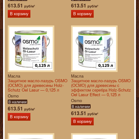
613.51
613.51
руб/м²
руб/м²
В корзину
В корзину
Масла
Масла
Защитное масло-лазурь OSMO
Защитное масло-лазурь OSMO
(ОСМО) для древесины Holz-
(ОСМО) для древесины с
Schutz Oel Lasur — 0,125 л
эффектом серебра Holz-Schutz
Oel Lasur Effect — 0,125 л
Osmo
Osmo
В наличии
В наличии
613.51
руб/м²
613.51
руб/м²
В корзину
В корзину