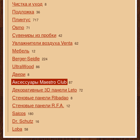
Чистка и уход
8
Подложка
36
Плинтус
717
Osmo
71
Сувениры из пробки
42
Увлажнители воздуха Venta
62
Мебель
12
Berger-Seidle
224
UltraWood
86
Двери
8
Аксессуары Maestro Club
87
Декоративные 3D панели Leto
72
Стеновые панели Ribadao
8
Стеновые панели R.F.A.
12
Saicos
180
Dr. Schutz
16
Loba
58