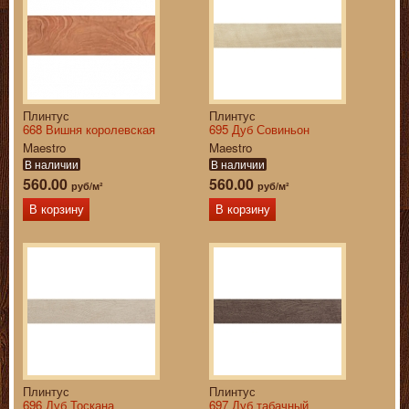
Плинтус
Плинтус
668 Вишня королевская
695 Дуб Совиньон
Maestro
Maestro
В наличии
В наличии
560.00
560.00
руб/м²
руб/м²
В корзину
В корзину
Плинтус
Плинтус
696 Дуб Тоскана
697 Дуб табачный