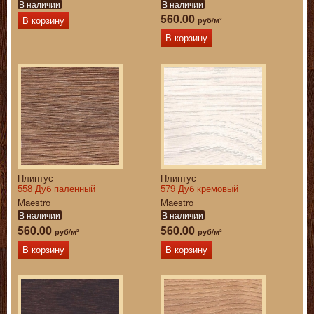
В наличии
В наличии
560.00
руб/м²
В корзину
В корзину
Плинтус
Плинтус
558 Дуб паленный
579 Дуб кремовый
Maestro
Maestro
В наличии
В наличии
560.00
560.00
руб/м²
руб/м²
В корзину
В корзину