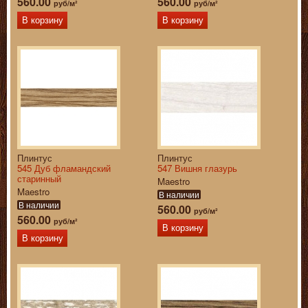
560.00
560.00
руб/м²
руб/м²
В корзину
В корзину
Плинтус
Плинтус
545 Дуб фламандский
547 Вишня глазурь
старинный
Maestro
Maestro
В наличии
В наличии
560.00
руб/м²
560.00
руб/м²
В корзину
В корзину