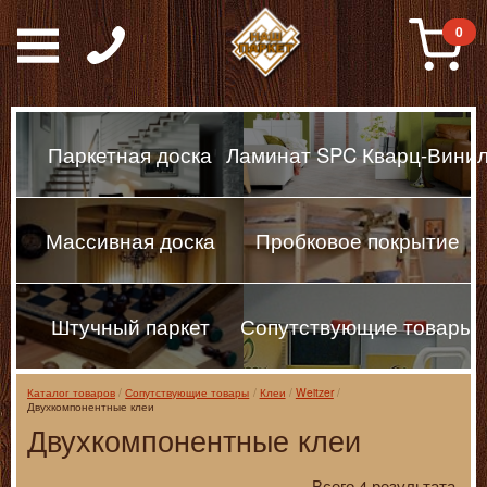
Паркет, Штучный парке
0
Паркетная доска
Ламинат SPC Кварц-Вини
Массивная доска
Пробковое покрытие
Штучный паркет
Сопутствующие товары
Каталог товаров
Сопутствующие товары
Клеи
Weitzer
Двухкомпонентные клеи
Двухкомпонентные клеи
Всего 4 результата.