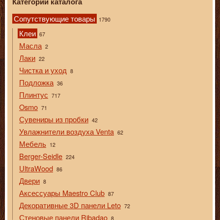
Категории каталога
Сопутствующие товары
1790
Клеи
67
Масла
2
Лаки
22
Чистка и уход
8
Подложка
36
Плинтус
717
Osmo
71
Сувениры из пробки
42
Увлажнители воздуха Venta
62
Мебель
12
Berger-Seidle
224
UltraWood
86
Двери
8
Аксессуары Maestro Club
87
Декоративные 3D панели Leto
72
Стеновые панели Ribadao
8