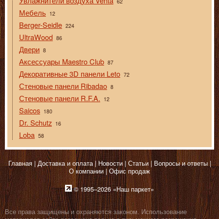
Увлажнители воздуха Venta
62
Мебель
12
Berger-Seidle
224
UltraWood
86
Двери
8
Аксессуары Maestro Club
87
Декоративные 3D панели Leto
72
Стеновые панели Ribadao
8
Стеновые панели R.F.A.
12
Saicos
180
Dr. Schutz
16
Loba
58
Главная
Доставка и оплата
Новости
Статьи
Вопросы и ответы
О компании
Офис продаж
© 1995–2026 «Наш паркет»
Все права защищены и охраняются законом. Использование