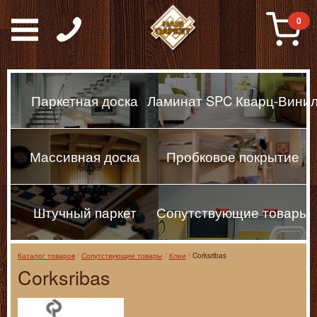
Паркет, Штучный парке
0
Паркетная доска
Ламинат SPC Кварц-Вини
Массивная доска
Пробковое покрытие
Штучный паркет
Сопутствующие товары
Каталог товаров
Сопутствующие товары
Клеи
Corksribas
Corksribas