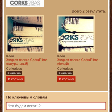
Всего 2 результата.
Клей
Клей
Жидкая пробка CorksRibas
Жидкая пробка CorksRibas
(натуральный)
(белый)
Corksribas
Corksribas
В наличии
В наличии
В корзину
В корзину
По ключевым словам