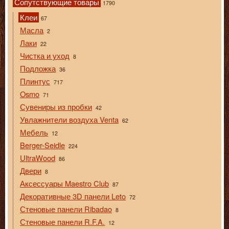
Сопутствующие товары
1790
Клеи
67
Масла
2
Лаки
22
Чистка и уход
8
Подложка
36
Плинтус
717
Osmo
71
Сувениры из пробки
42
Увлажнители воздуха Venta
62
Мебель
12
Berger-Seidle
224
UltraWood
86
Двери
8
Аксессуары Maestro Club
87
Декоративные 3D панели Leto
72
Стеновые панели Ribadao
8
Стеновые панели R.F.A.
12