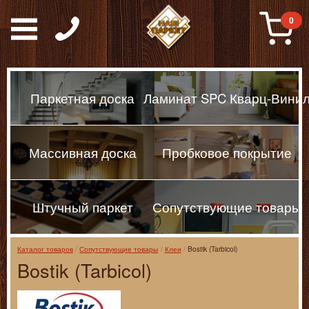
Паркет, Штучный парке
0
Паркетная доска
Ламинат SPC Кварц-Вини
Массивная доска
Пробковое покрытие
Штучный паркет
Сопутствующие товары
Каталог товаров
Сопутствующие товары
Клеи
Bostik (Tarbicol)
Bostik (Tarbicol)