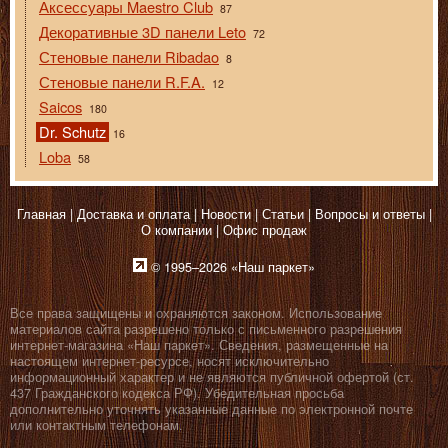
Аксессуары Maestro Club
87
Декоративные 3D панели Leto
72
Стеновые панели Ribadao
8
Стеновые панели R.F.A.
12
Saicos
180
Dr. Schutz
16
Loba
58
Главная
Доставка и оплата
Новости
Статьи
Вопросы и ответы
О компании
Офис продаж
© 1995–2026 «Наш паркет»
Все права защищены и охраняются законом. Использование
материалов сайта разрешено только с письменного разрешения
интернет-магазина «Наш паркет». Сведения, размещенные на
настоящем интернет-ресурсе, носят исключительно
информационный характер и не являются публичной офертой (ст.
437 Гражданского кодекса РФ). Убедительная просьба
дополнительно уточнять указанные данные по электронной почте
или контактным телефонам.