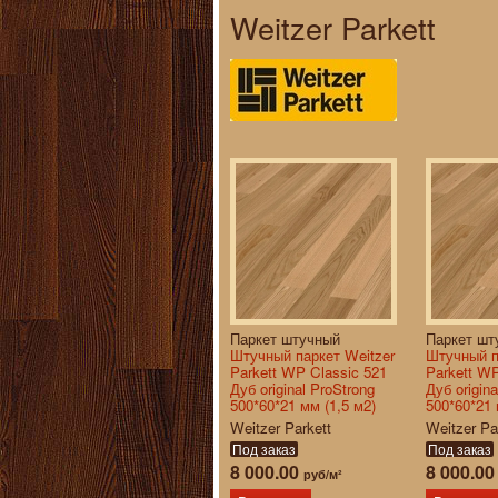
Weitzer Parkett
Паркет штучный
Паркет шт
Штучный паркет Weitzer
Штучный п
Parkett WP Classic 521
Parkett WP
Дуб original ProStrong
Дуб origin
500*60*21 мм (1,5 м2)
500*60*21 
Weitzer Parkett
Weitzer Pa
Под заказ
Под заказ
8 000.00
8 000.0
руб/м²