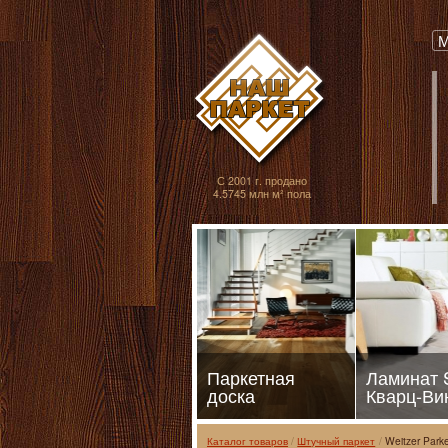
Паркет, Штучный
М
С 2001 г. продано
4.5745 млн м² пола
Паркетная
Ламинат
доска
Кварц-Ви
Каталог товаров
Штучный паркет
Weitzer Parke