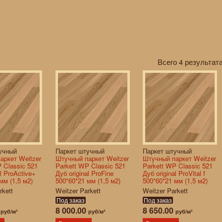
Всего 4 результата
учный
Паркет штучный
Паркет штучный
аркет Weitzer
Штучный паркет Weitzer
Штучный паркет Weitzer
 Classic 521
Parkett WP Classic 521
Parkett WP Classic 521
al ProActive+
Дуб original ProFine
Дуб original ProVital f
мм (1,5 м2)
500*60*21 мм (1,5 м2)
500*60*21 мм (1,5 м2)
rkett
Weitzer Parkett
Weitzer Parkett
Под заказ
Под заказ
0
8 000.00
8 650.00
руб/м²
руб/м²
руб/м²