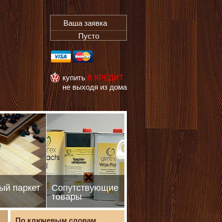
Ваша заявка
Пусто
купить
В КРЕДИТ
не выходя из дома
ый паркет
Сопутствующие
товары
По ключевым словам