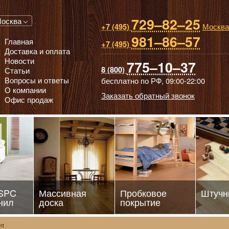
729–82–25
 паркет, Массивная доска, Ламинированный паркет
осква
Москва
+7 (495)
981–86–57
Главная
+7 (495)
Доставка и оплата
Новости
775–10–37
8 (800)
Статьи
Вопросы и ответы
бесплатно по РФ,
09:00-22:00
О компании
Заказать обратный звонок
Офис продаж
 SPC
Массивная
Пробковое
Штучн
нил
доска
покрытие
tt