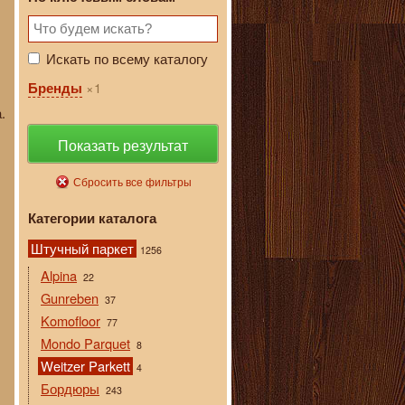
Искать по всему каталогу
1
Бренды
.
Показать результат
Сбросить все фильтры
Категории каталога
Штучный паркет
1256
Alpina
22
Gunreben
37
Komofloor
77
Mondo Parquet
8
Weitzer Parkett
4
Бордюры
243