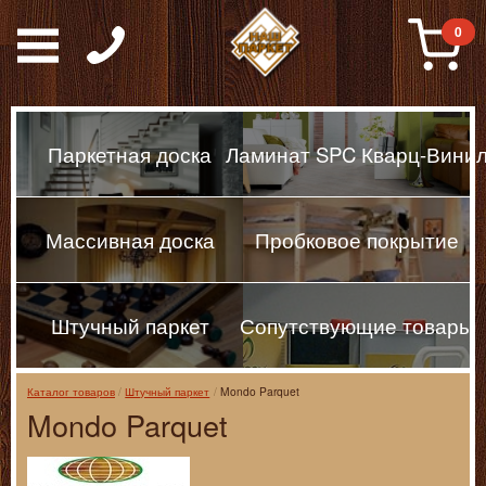
Паркет, Штучный парке
0
Паркетная доска
Ламинат SPC Кварц-Вини
Массивная доска
Пробковое покрытие
Штучный паркет
Сопутствующие товары
Каталог товаров
Штучный паркет
Mondo Parquet
Mondo Parquet