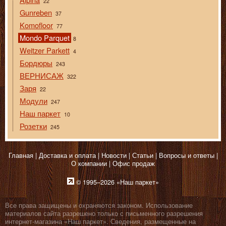
22
Gunreben
37
Komofloor
77
Mondo Parquet
8
Weitzer Parkett
4
Бордюры
243
ВЕРНИСАЖ
322
Заря
22
Модули
247
Наш паркет
10
Розетки
245
Главная
Доставка и оплата
Новости
Статьи
Вопросы и ответы
О компании
Офис продаж
© 1995–2026 «Наш паркет»
Все права защищены и охраняются законом. Использование
материалов сайта разрешено только с письменного разрешения
интернет-магазина «Наш паркет». Сведения, размещенные на