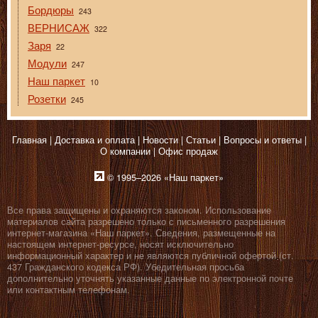
Бордюры
243
ВЕРНИСАЖ
322
Заря
22
Модули
247
Наш паркет
10
Розетки
245
Главная
Доставка и оплата
Новости
Статьи
Вопросы и ответы
О компании
Офис продаж
© 1995–2026 «Наш паркет»
Все права защищены и охраняются законом. Использование
материалов сайта разрешено только с письменного разрешения
интернет-магазина «Наш паркет». Сведения, размещенные на
настоящем интернет-ресурсе, носят исключительно
информационный характер и не являются публичной офертой (ст.
437 Гражданского кодекса РФ). Убедительная просьба
дополнительно уточнять указанные данные по электронной почте
или контактным телефонам.