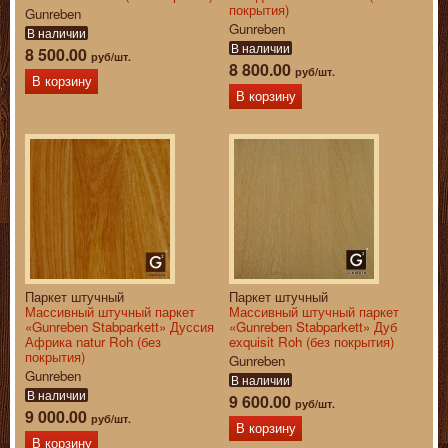
покрытия)
Gunreben
Gunreben
В наличии
В наличии
8 500.00
руб/шт.
8 800.00
руб/шт.
В корзину
В корзину
Паркет штучный
Паркет штучный
Массивный штучный паркет
Массивный штучный паркет
«Gunreben Stabparkett» Дуссия
«Gunreben Stabparkett» Дуб
Африка natur Roh (без
exquisit Roh (без покрытия)
покрытия)
Gunreben
Gunreben
В наличии
В наличии
9 600.00
руб/шт.
9 000.00
руб/шт.
В корзину
В корзину