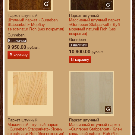
Паркет штучный
Паркет штучный
Штучный паркет «Gunreben
Массивный штучный паркет
Stabparkett» Мербау
«Gunreben Stabparkett» Дуб
select/natur Roh (без покрытия)
мореный naturell Roh (без
покрытия)
Gunreben
Gunreben
В наличии
В наличии
9 950.00
руб/шт.
10 900.00
руб/шт.
В корзину
В корзину
Паркет штучный
Паркет штучный
Массивный штучный паркет
Массивный штучный паркет
«Gunreben Stabparkett» Ясень
«Gunreben Stabparkett» Клен
select/natur Roh (без покрытия)
канадский naturell Roh (без