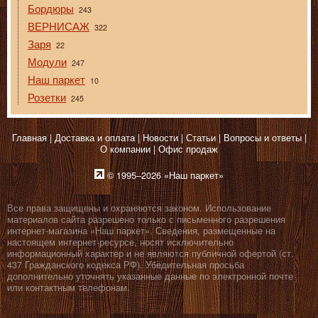
Бордюры
243
ВЕРНИСАЖ
322
Заря
22
Модули
247
Наш паркет
10
Розетки
245
Главная
Доставка и оплата
Новости
Статьи
Вопросы и ответы
О компании
Офис продаж
© 1995–2026 «Наш паркет»
Все права защищены и охраняются законом. Использование
материалов сайта разрешено только с письменного разрешения
интернет-магазина «Наш паркет». Сведения, размещенные на
настоящем интернет-ресурсе, носят исключительно
информационный характер и не являются публичной офертой (ст.
437 Гражданского кодекса РФ). Убедительная просьба
дополнительно уточнять указанные данные по электронной почте
или контактным телефонам.