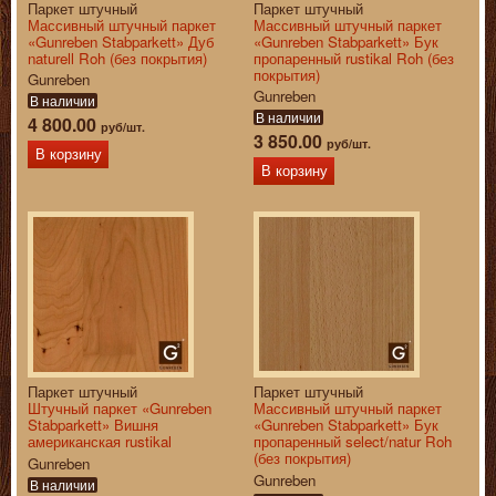
Паркет штучный
Паркет штучный
Массивный штучный паркет
Массивный штучный паркет
«Gunreben Stabparkett» Дуб
«Gunreben Stabparkett» Бук
naturell Roh (без покрытия)
пропаренный rustikal Roh (без
покрытия)
Gunreben
Gunreben
В наличии
В наличии
4 800.00
руб/шт.
3 850.00
руб/шт.
В корзину
В корзину
Паркет штучный
Паркет штучный
Штучный паркет «Gunreben
Массивный штучный паркет
Stabparkett» Вишня
«Gunreben Stabparkett» Бук
американская rustikal
пропаренный select/natur Roh
(без покрытия)
Gunreben
Gunreben
В наличии