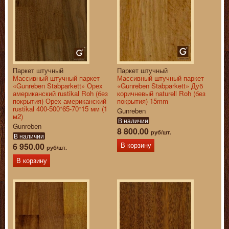
Паркет штучный
Паркет штучный
Массивный штучный паркет
Массивный штучный паркет
«Gunreben Stabparkett» Орех
«Gunreben Stabparkett» Дуб
американский rustikal Roh (без
коричневый naturell Roh (без
покрытия) Орех американский
покрытия) 15mm
rustikal 400-500*65-70*15 мм (1
Gunreben
м2)
В наличии
Gunreben
8 800.00
руб/шт.
В наличии
6 950.00
В корзину
руб/шт.
В корзину