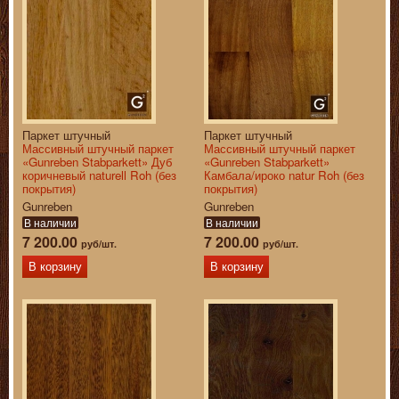
Паркет штучный
Паркет штучный
Массивный штучный паркет
Массивный штучный паркет
«Gunreben Stabparkett» Дуб
«Gunreben Stabparkett»
коричневый naturell Roh (без
Камбала/ироко natur Roh (без
покрытия)
покрытия)
Gunreben
Gunreben
В наличии
В наличии
7 200.00
7 200.00
руб/шт.
руб/шт.
В корзину
В корзину