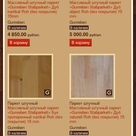
Массивный штучный паркет
Массивный штучный паркет
«Gunreben Stabparkett» Дуб
«Gunreben Stabparkett» Дуб
rustikal Roh (без покрытия)
object Roh (без покрытия) 15
15mm
mm
Gunreben
Gunreben
В наличии
В наличии
4 850.00
5 000.00
руб/шт.
руб/шт.
В корзину
В корзину
Паркет штучный
Паркет штучный
Массивный штучный паркет
Массивный штучный паркет
«Gunreben Stabparkett» Бук
«Gunreben Stabparkett» Дуб
пропаренный rustikal Roh (без
naturell Roh (без покрытия) 15
покрытия) 15 mm
mm
Gunreben
Gunreben
В наличии
В наличии