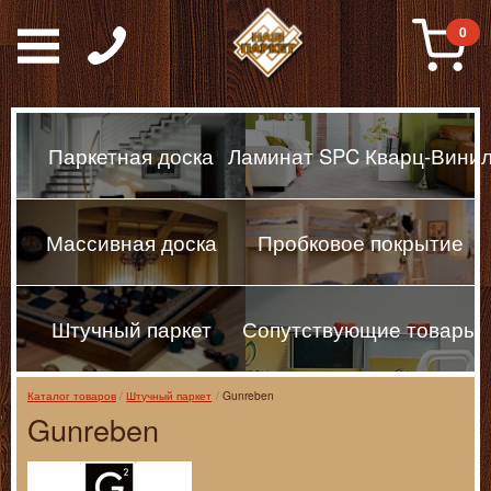
Паркет, Штучный парке
0
Паркетная доска
Ламинат SPC Кварц-Вини
Массивная доска
Пробковое покрытие
Штучный паркет
Сопутствующие товары
Каталог товаров
Штучный паркет
Gunreben
Gunreben