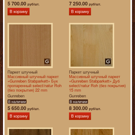
5 700.00
7 250.00
руб/шт.
руб/шт.
В корзину
В корзину
Паркет штучный
Паркет штучный
Массивный штучный паркет
Массивный штучный паркет
«Gunreben Stabparkett» Бук
«Gunreben Stabparkett» Дуб
пропаренный select/natur Roh
select/natur Roh (без покрытия)
(без покрытия) 22 mm
15 mm
Gunreben
Gunreben
В наличии
В наличии
5 650.00
8 300.00
руб/шт.
руб/шт.
В корзину
В корзину