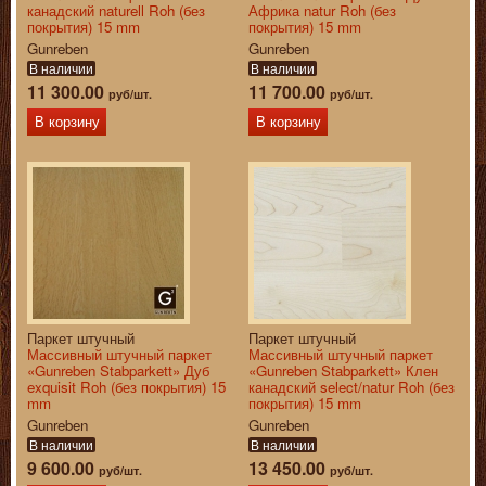
канадский naturell Roh (без
Африка natur Roh (без
покрытия) 15 mm
покрытия) 15 mm
Gunreben
Gunreben
В наличии
В наличии
11 300.00
11 700.00
руб/шт.
руб/шт.
В корзину
В корзину
Паркет штучный
Паркет штучный
Массивный штучный паркет
Массивный штучный паркет
«Gunreben Stabparkett» Дуб
«Gunreben Stabparkett» Клен
exquisit Roh (без покрытия) 15
канадский select/natur Roh (без
mm
покрытия) 15 mm
Gunreben
Gunreben
В наличии
В наличии
9 600.00
13 450.00
руб/шт.
руб/шт.