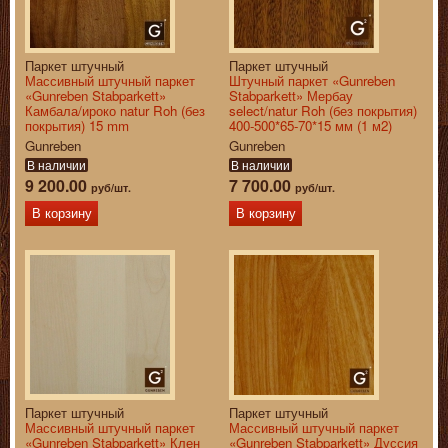
Паркет штучный
Паркет штучный
Массивный штучный паркет
Штучный паркет «Gunreben
«Gunreben Stabparkett»
Stabparkett» Мербау
Камбала/ироко natur Roh (без
select/natur Roh (без покрытия)
покрытия) 15 mm
400-500*65-70*15 мм (1 м2)
Gunreben
Gunreben
В наличии
В наличии
9 200.00
7 700.00
руб/шт.
руб/шт.
В корзину
В корзину
Паркет штучный
Паркет штучный
Массивный штучный паркет
Массивный штучный паркет
«Gunreben Stabparkett» Клен
«Gunreben Stabparkett» Дуссия