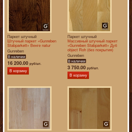
Паркет штучный
Паркет штучный
Штучный паркет «Gunreben
Массивный штучный паркет
Stabparkett» Венге natur
«Gunreben Stabparkett» Дуб
object Roh (без покрытия)
Gunreben
Gunreben
В наличии
В наличии
16 200.00
руб/шт.
3 750.00
руб/шт.
В корзину
В корзину