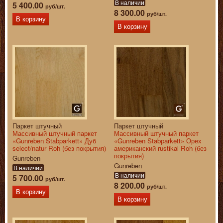
В наличии
5 400.00
руб/шт.
8 300.00
руб/шт.
В корзину
В корзину
Паркет штучный
Паркет штучный
Массивный штучный паркет
Массивный штучный паркет
«Gunreben Stabparkett» Дуб
«Gunreben Stabparkett» Орех
select/natur Roh (без покрытия)
американский rustikal Roh (без
покрытия)
Gunreben
Gunreben
В наличии
В наличии
5 700.00
руб/шт.
8 200.00
руб/шт.
В корзину
В корзину