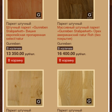
Паркет штучный
Паркет штучный
Штучный паркет «Gunreben
Массивный штучный паркет
Stabparkett» Вишня
«Gunreben Stabparkett» Орех
европейская пропаренная
американский natur Roh (без
select/natur
покрытия)
Gunreben
Gunreben
В наличии
В наличии
13 350.00
16 400.00
руб/шт.
руб/шт.
В корзину
В корзину
Паркет штучный
Паркет штучный