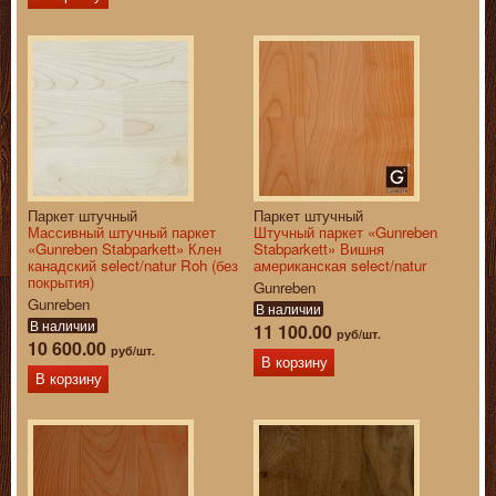
Паркет штучный
Паркет штучный
Массивный штучный паркет
Штучный паркет «Gunreben
«Gunreben Stabparkett» Клен
Stabparkett» Вишня
канадский select/natur Roh (без
американская select/natur
покрытия)
Gunreben
Gunreben
В наличии
В наличии
11 100.00
руб/шт.
10 600.00
руб/шт.
В корзину
В корзину