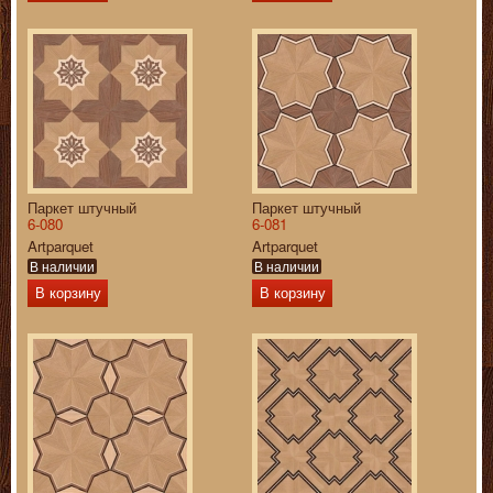
Паркет штучный
Паркет штучный
6-080
6-081
Artparquet
Artparquet
В наличии
В наличии
В корзину
В корзину