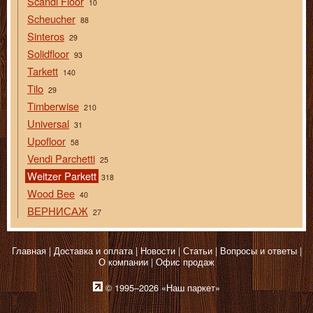
Scandi Floor
10
Scheucher
88
Sinteros
29
Solidfloor
93
Tarkett
140
Tilo
29
Timberwise
210
Universal
31
Upofloor
58
Vendi Parchetti
25
Weitzer Parkett
318
Wood Bee
40
ВЕРНИСАЖ
27
Главная
Доставка и оплата
Новости
Статьи
Вопросы и ответы
О компании
Офис продаж
© 1995–2026 «Наш паркет»