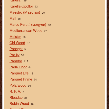
119
Karelia-Upoflor
73
Maestro (Маэстро)
20
Mafi
55
Marco Ferutti (модули)
12
Mediterranean Wood
27
Meister
88
Old Wood
67
Panaget
5
Par-ky
57
Parador
117
Parla Floor
44
Parquet Life
13
Parquet Prime
74
Polarwood
36
R. F. A.
4
Ribadao
31
Robin Wood
16