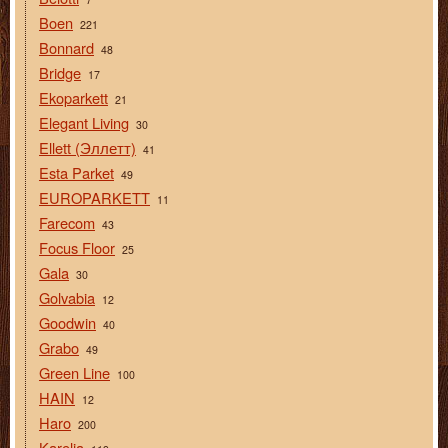
Boen
221
Bonnard
48
Bridge
17
Ekoparkett
21
Elegant Living
30
Ellett (Эллетт)
41
Esta Parket
49
EUROPARKETT
11
Farecom
43
Focus Floor
25
Gala
30
Golvabia
12
Goodwin
40
Grabo
49
Green Line
100
HAIN
12
Haro
200
Karelia