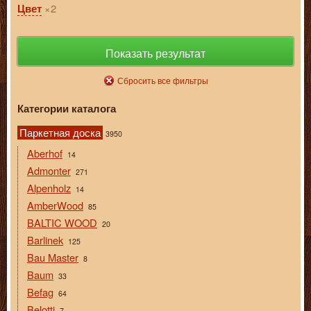
2
Цвет
Показать результат
Сбросить все фильтры
Категории каталога
Паркетная доска
3950
Aberhof
14
Admonter
271
Alpenholz
14
AmberWood
85
BALTIC WOOD
20
Barlinek
125
Bau Master
8
Baum
33
Befag
64
Belotti
7