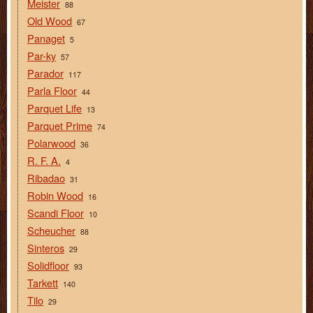
Meister
88
Old Wood
67
Panaget
5
Par-ky
57
Parador
117
Parla Floor
44
Parquet Life
13
Parquet Prime
74
Polarwood
36
R. F. A.
4
Ribadao
31
Robin Wood
16
Scandi Floor
10
Scheucher
88
Sinteros
29
Solidfloor
93
Tarkett
140
Tilo
29