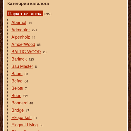
Категории каталога
Паркетная доска
3950
Aberhof
14
Admonter
271
Alpenholz
14
AmberWood
85
BALTIC WOOD
20
Barlinek
125
Bau Master
8
Baum
33
Befag
64
Belotti
7
Boen
221
Bonnard
48
Bridge
17
Ekoparkett
21
Elegant Living
30