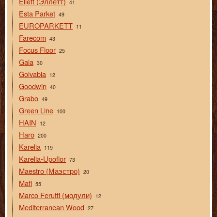
Ellett (Эллетт)
41
Esta Parket
49
EUROPARKETT
11
Farecom
43
Focus Floor
25
Gala
30
Golvabia
12
Goodwin
40
Grabo
49
Green Line
100
HAIN
12
Haro
200
Karelia
119
Karelia-Upoflor
73
Maestro (Маэстро)
20
Mafi
55
Marco Ferutti (модули)
12
Mediterranean Wood
27