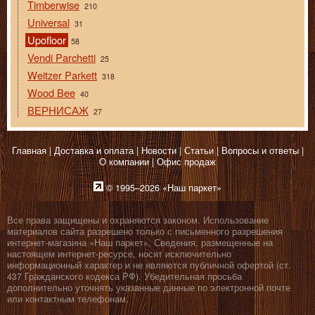
Timberwise
210
Universal
31
Upofloor
58
Vendi Parchetti
25
Weitzer Parkett
318
Wood Bee
40
ВЕРНИСАЖ
27
Главная
Доставка и оплата
Новости
Статьи
Вопросы и ответы
О компании
Офис продаж
© 1995–2026 «Наш паркет»
Все права защищены и охраняются законом. Использование
материалов сайта разрешено только с письменного разрешения
интернет-магазина «Наш паркет». Сведения, размещенные на
настоящем интернет-ресурсе, носят исключительно
информационный характер и не являются публичной офертой (ст.
437 Гражданского кодекса РФ). Убедительная просьба
дополнительно уточнять указанные данные по электронной почте
или контактным телефонам.