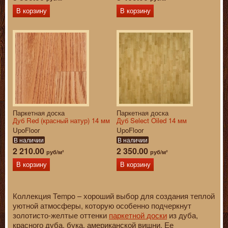
В корзину
В корзину
Паркетная доска
Паркетная доска
Дуб Red (красный натур) 14 мм
Дуб Select Oiled 14 мм
UpoFloor
UpoFloor
В наличии
В наличии
2 210.00
2 350.00
руб/м²
руб/м²
В корзину
В корзину
Коллекция Tempo – хороший выбор для создания теплой
уютной атмосферы, которую особенно подчеркнут
золотисто-желтые оттенки
паркетной доски
из дуба,
красного дуба, бука, американской вишни. Ее