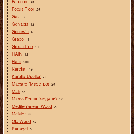
Farecom
43
Focus Floor
25
Gala
30
Golvabia
12
Goodwin
40
Grabo
49
Green Line
100
HAIN
12
Haro
200
Karelia
119
Karelia-Upoflor
73
Maestro (Маэстро)
20
Mafi
55
Marco Ferutti (модули)
12
Mediterranean Wood
27
Meister
88
Old Wood
67
Panaget
5