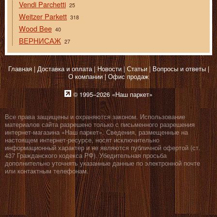
Vendi Parchetti
25
Weitzer Parkett
318
Wood Bee
40
ВЕРНИСАЖ
27
Главная
Доставка и оплата
Новости
Статьи
Вопросы и ответы
О компании
Офис продаж
© 1995–2026 «Наш паркет»
Все права защищены и охраняются законом. Использование
материалов сайта разрешено только с письменного разрешения
интернет-магазина «Наш паркет». Сведения, размещенные на
настоящем интернет-ресурсе, носят исключительно
информационный характер и не являются публичной офертой (ст.
437 Гражданского кодекса РФ). Убедительная просьба
дополнительно уточнять указанные данные по электронной почте
или контактным телефонам.