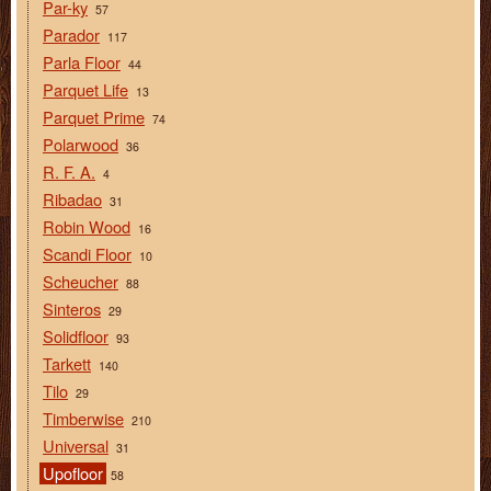
Par-ky
57
Parador
117
Parla Floor
44
Parquet Life
13
Parquet Prime
74
Polarwood
36
R. F. A.
4
Ribadao
31
Robin Wood
16
Scandi Floor
10
Scheucher
88
Sinteros
29
Solidfloor
93
Tarkett
140
Tilo
29
Timberwise
210
Universal
31
Upofloor
58