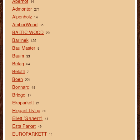
Aberhof
14
Admonter
271
Alpenholz
14
AmberWood
85
BALTIC WOOD
20
Barlinek
125
Bau Master
8
Baum
33
Befag
64
Belotti
7
Boen
221
Bonnard
48
Bridge
17
Ekoparkett
21
Elegant Living
30
Ellett (Эллетт)
41
Esta Parket
49
EUROPARKETT
11