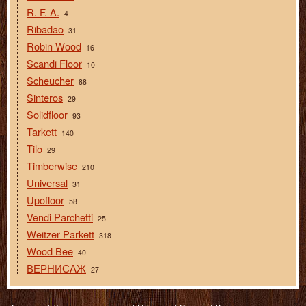
R. F. A.
4
Ribadao
31
Robin Wood
16
Scandi Floor
10
Scheucher
88
Sinteros
29
Solidfloor
93
Tarkett
140
Tilo
29
Timberwise
210
Universal
31
Upofloor
58
Vendi Parchetti
25
Weitzer Parkett
318
Wood Bee
40
ВЕРНИСАЖ
27