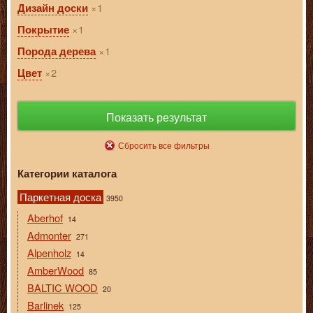
1
Дизайн доски
1
Покрытие
1
Порода дерева
2
Цвет
Показать результат
Сбросить все фильтры
Категории каталога
Паркетная доска
3950
Aberhof
14
Admonter
271
Alpenholz
14
AmberWood
85
BALTIC WOOD
20
Barlinek
125