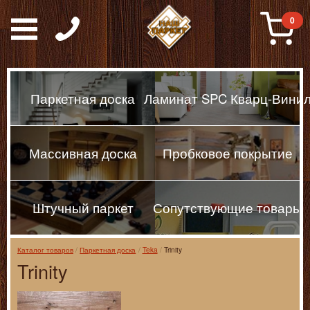
Паркет, Штучный парке
0
Паркетная доска
Ламинат SPC Кварц-Вини
Массивная доска
Пробковое покрытие
Штучный паркет
Сопутствующие товары
Каталог товаров
Паркетная доска
Teka
Trinity
Trinity