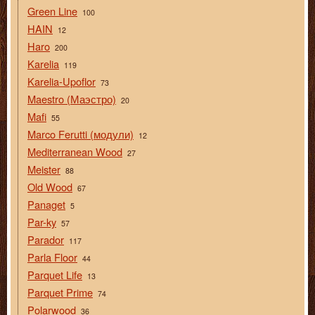
Green Line
100
HAIN
12
Haro
200
Karelia
119
Karelia-Upoflor
73
Maestro (Маэстро)
20
Mafi
55
Marco Ferutti (модули)
12
Mediterranean Wood
27
Meister
88
Old Wood
67
Panaget
5
Par-ky
57
Parador
117
Parla Floor
44
Parquet Life
13
Parquet Prime
74
Polarwood
36