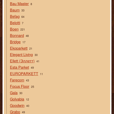
Bau Master
8
Baum
33
Befag
64
Belotti
7
Boen
221
Bonnard
48
Bridge
17
Ekoparkett
21
Elegant Living
30
Ellett (Эллетт)
41
Esta Parket
49
EUROPARKETT
11
Farecom
43
Focus Floor
25
Gala
30
Golvabia
12
Goodwin
40
Grabo
49