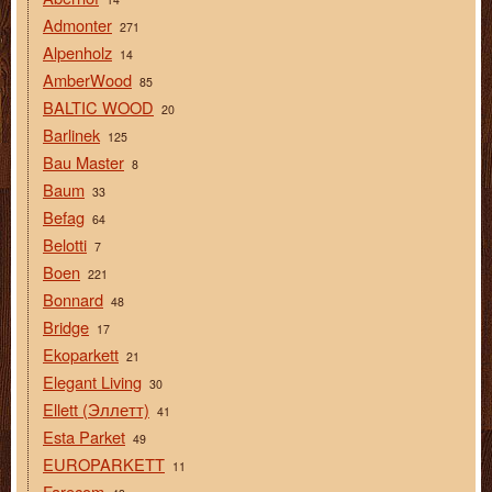
Admonter
271
Alpenholz
14
AmberWood
85
BALTIC WOOD
20
Barlinek
125
Bau Master
8
Baum
33
Befag
64
Belotti
7
Boen
221
Bonnard
48
Bridge
17
Ekoparkett
21
Elegant Living
30
Ellett (Эллетт)
41
Esta Parket
49
EUROPARKETT
11
Farecom