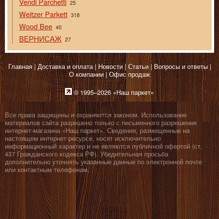
Vendi Parchetti
25
Weitzer Parkett
318
Wood Bee
40
ВЕРНИСАЖ
27
Главная
Доставка и оплата
Новости
Статьи
Вопросы и ответы
О компании
Офис продаж
© 1995–2026 «Наш паркет»
Все права защищены и охраняются законом. Использование
материалов сайта разрешено только с письменного разрешения
интернет-магазина «Наш паркет». Сведения, размещенные на
настоящем интернет-ресурсе, носят исключительно
информационный характер и не являются публичной офертой (ст.
437 Гражданского кодекса РФ). Убедительная просьба
дополнительно уточнять указанные данные по электронной почте
или контактным телефонам.