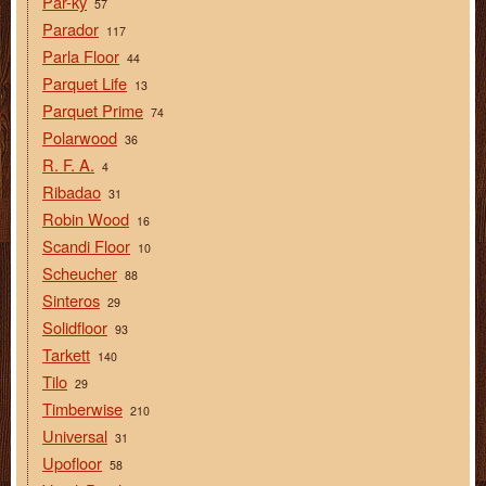
Par-ky
57
Parador
117
Parla Floor
44
Parquet Life
13
Parquet Prime
74
Polarwood
36
R. F. A.
4
Ribadao
31
Robin Wood
16
Scandi Floor
10
Scheucher
88
Sinteros
29
Solidfloor
93
Tarkett
140
Tilo
29
Timberwise
210
Universal
31
Upofloor
58