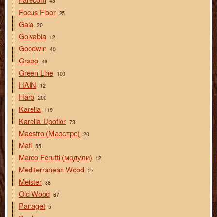
43
Focus Floor
25
Gala
30
Golvabia
12
Goodwin
40
Grabo
49
Green Line
100
HAIN
12
Haro
200
Karelia
119
Karelia-Upoflor
73
Maestro (Маэстро)
20
Mafi
55
Marco Ferutti (модули)
12
Mediterranean Wood
27
Meister
88
Old Wood
67
Panaget
5