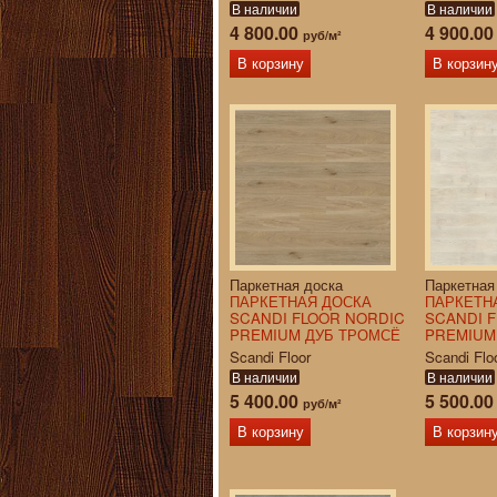
В наличии
В наличии
4 800.00
4 900.0
руб/м²
В корзину
В корзин
Паркетная доска
Паркетная
ПАРКЕТНАЯ ДОСКА
ПАРКЕТН
SCANDI FLOOR NORDIC
SCANDI 
PREMIUM ДУБ ТРОМСЁ
PREMIUM
Scandi Floor
Scandi Flo
В наличии
В наличии
5 400.00
5 500.0
руб/м²
В корзину
В корзин