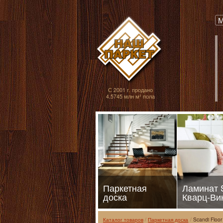
Паркет, Штучный
М
С 2001 г. продано
4.5745 млн м² пола
Паркетная
Ламинат
доска
Кварц-Ви
Каталог товаров
Паркетная доска
Scandi Floor