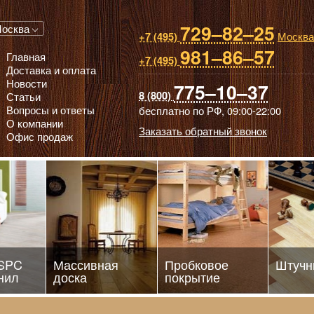
729–82–25
 паркет, Массивная доска, Ламинированный паркет
осква
Москва
+7 (495)
981–86–57
Главная
+7 (495)
Доставка и оплата
Новости
775–10–37
8 (800)
Статьи
Вопросы и ответы
бесплатно по РФ,
09:00-22:00
О компании
Заказать обратный звонок
Офис продаж
 SPC
Массивная
Пробковое
Штучн
нил
доска
покрытие