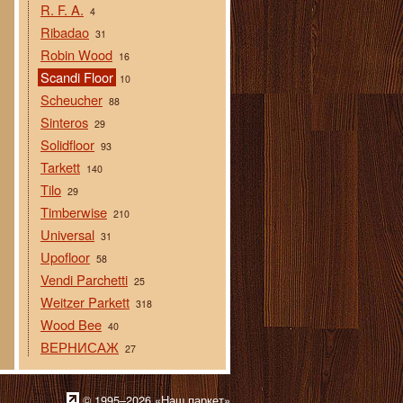
R. F. A.
4
Ribadao
31
Robin Wood
16
Scandi Floor
10
Scheucher
88
Sinteros
29
Solidfloor
93
Tarkett
140
Tilo
29
Timberwise
210
Universal
31
Upofloor
58
Vendi Parchetti
25
Weitzer Parkett
318
Wood Bee
40
ВЕРНИСАЖ
27
© 1995–2026 «Наш паркет»