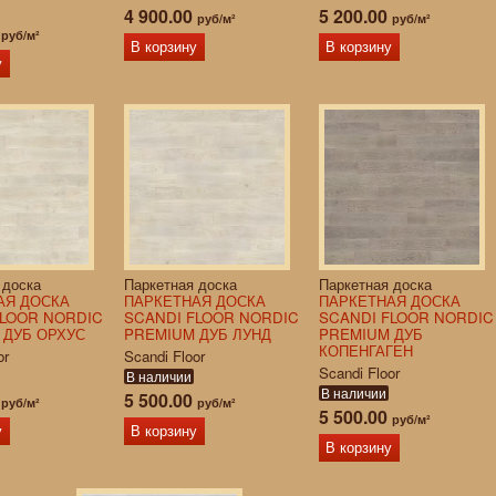
4 900.00
5 200.00
руб/м²
руб/м²
0
руб/м²
В корзину
В корзину
у
 доска
Паркетная доска
Паркетная доска
АЯ ДОСКА
ПАРКЕТНАЯ ДОСКА
ПАРКЕТНАЯ ДОСКА
FLOOR NORDIC
SCANDI FLOOR NORDIC
SCANDI FLOOR NORDIC
 ДУБ ОРХУС
PREMIUM ДУБ ЛУНД
PREMIUM ДУБ
КОПЕНГАГЕН
or
Scandi Floor
Scandi Floor
В наличии
В наличии
0
5 500.00
руб/м²
руб/м²
5 500.00
руб/м²
у
В корзину
В корзину