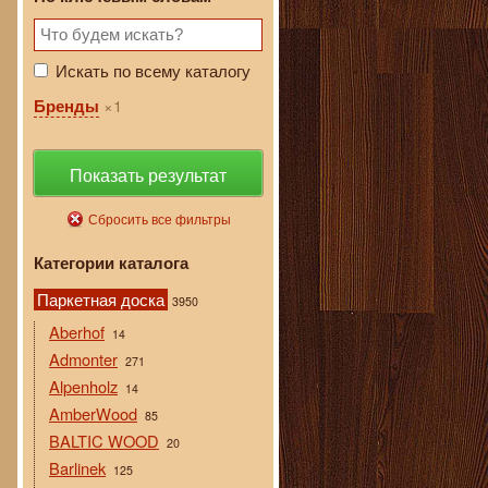
Искать по всему каталогу
1
Бренды
Показать результат
Сбросить все фильтры
Категории каталога
Паркетная доска
3950
Aberhof
14
Admonter
271
Alpenholz
14
AmberWood
85
BALTIC WOOD
20
Barlinek
125