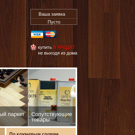
Ваша заявка
Пусто
купить
В КРЕДИТ
не выходя из дома
ый паркет
Сопутствующие
товары
По ключевым словам