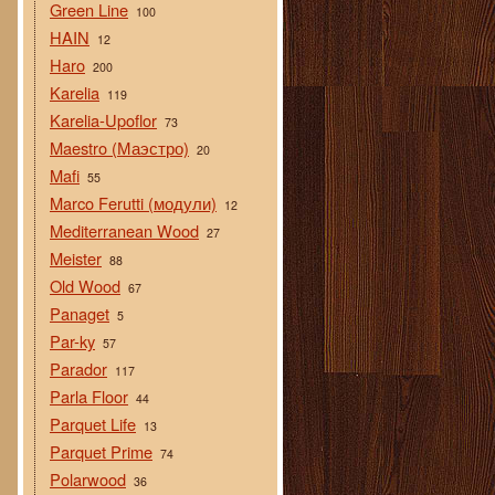
Green Line
100
HAIN
12
Haro
200
Karelia
119
Karelia-Upoflor
73
Maestro (Маэстро)
20
Mafi
55
Marco Ferutti (модули)
12
Mediterranean Wood
27
Meister
88
Old Wood
67
Panaget
5
Par-ky
57
Parador
117
Parla Floor
44
Parquet Life
13
Parquet Prime
74
Polarwood
36