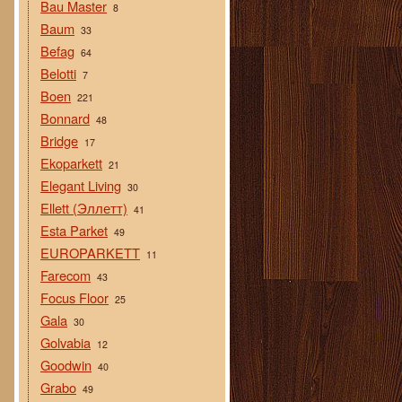
Bau Master
8
Baum
33
Befag
64
Belotti
7
Boen
221
Bonnard
48
Bridge
17
Ekoparkett
21
Elegant Living
30
Ellett (Эллетт)
41
Esta Parket
49
EUROPARKETT
11
Farecom
43
Focus Floor
25
Gala
30
Golvabia
12
Goodwin
40
Grabo
49