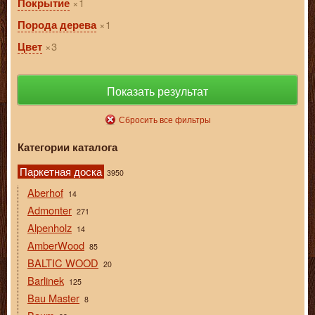
1
Покрытие
1
Порода дерева
3
Цвет
Показать результат
Сбросить все фильтры
Категории каталога
Паркетная доска
3950
Aberhof
14
Admonter
271
Alpenholz
14
AmberWood
85
BALTIC WOOD
20
Barlinek
125
Bau Master
8