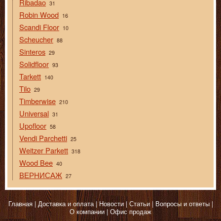
Ribadao
31
Robin Wood
16
Scandi Floor
10
Scheucher
88
Sinteros
29
Solidfloor
93
Tarkett
140
Tilo
29
Timberwise
210
Universal
31
Upofloor
58
Vendi Parchetti
25
Weitzer Parkett
318
Wood Bee
40
ВЕРНИСАЖ
27
Главная
Доставка и оплата
Новости
Статьи
Вопросы и ответы
О компании
Офис продаж