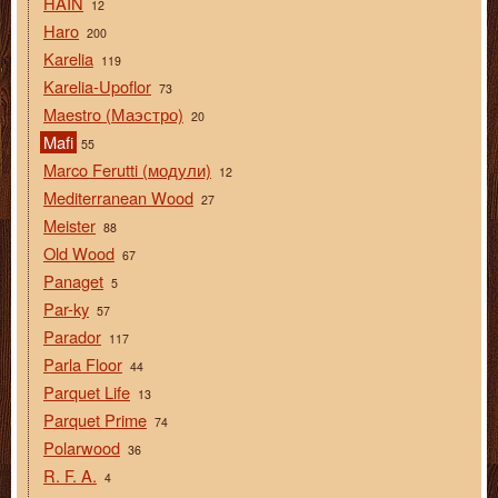
HAIN
12
Haro
200
Karelia
119
Karelia-Upoflor
73
Maestro (Маэстро)
20
Mafi
55
Marco Ferutti (модули)
12
Mediterranean Wood
27
Meister
88
Old Wood
67
Panaget
5
Par-ky
57
Parador
117
Parla Floor
44
Parquet Life
13
Parquet Prime
74
Polarwood
36
R. F. A.
4