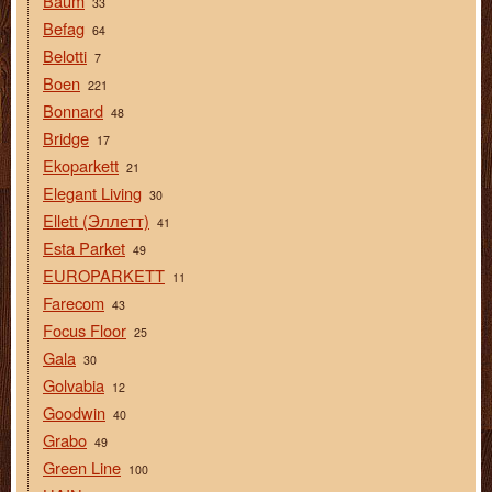
Baum
33
Befag
64
Belotti
7
Boen
221
Bonnard
48
Bridge
17
Ekoparkett
21
Elegant Living
30
Ellett (Эллетт)
41
Esta Parket
49
EUROPARKETT
11
Farecom
43
Focus Floor
25
Gala
30
Golvabia
12
Goodwin
40
Grabo
49
Green Line
100