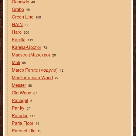
Goodwin
40
Grabo
49
Green Line
100
HAIN
12
Haro
200
Karelia
119
Karelia-Upoflor
73
Maestro (Маэстро)
20
Mafi
55
Marco Ferutti (модули)
12
Mediterranean Wood
27
Meister
88
Old Wood
67
Panaget
5
Par-ky
57
Parador
117
Parla Floor
44
Parquet Life
13