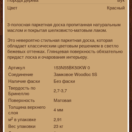
Цвет
Красный
3-полосная паркетная доска пропитанная натуральным
маслом и покрытая шелковисто-матовым лаком.
Это невероятно стильная паркетная доска, которая
обладает классическим цветовым решением в светло
бежевых оттенках. Глянцевая поверхность обязательно
придаст лоска и очарования интерьеру.
Артикул
153N55BK50KW 0
Соединение
Замковое Woodloc 5S
Наличие фаски
Без фаски
Твердость по
2,7-3,7
Бринеллю
Поверхность
Матовая
Толщина верхнего
4 мм
слоя
2
м
в упаковке
2,91
Вес упаковки
23 кг