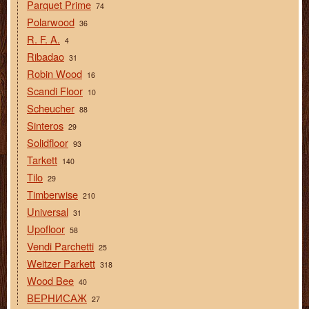
Parquet Prime
74
Polarwood
36
R. F. A.
4
Ribadao
31
Robin Wood
16
Scandi Floor
10
Scheucher
88
Sinteros
29
Solidfloor
93
Tarkett
140
Tilo
29
Timberwise
210
Universal
31
Upofloor
58
Vendi Parchetti
25
Weitzer Parkett
318
Wood Bee
40
ВЕРНИСАЖ
27