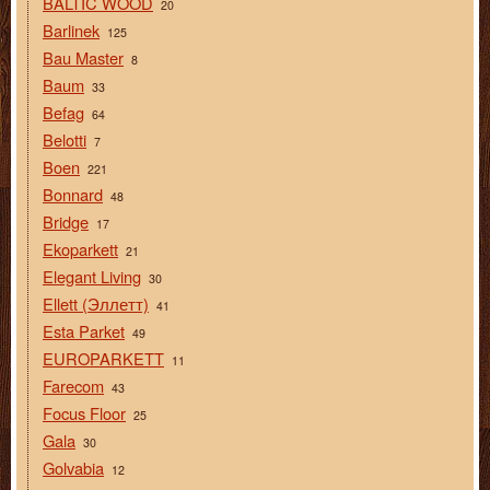
BALTIC WOOD
20
Barlinek
125
Bau Master
8
Baum
33
Befag
64
Belotti
7
Boen
221
Bonnard
48
Bridge
17
Ekoparkett
21
Elegant Living
30
Ellett (Эллетт)
41
Esta Parket
49
EUROPARKETT
11
Farecom
43
Focus Floor
25
Gala
30
Golvabia
12