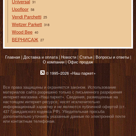
Universal
31
Upofloor
58
Vendi Parchetti
25
Weitzer Parkett
318
Wood Bee
40
ВЕРНИСАЖ
27
Главная
Доставка и оплата
Новости
Статьи
Вопросы и ответы
О компании
Офис продаж
© 1995–2026 «Наш паркет»
Все права защищены и охраняются законом. Использование
материалов сайта разрешено только с письменного разрешения
интернет-магазина «Наш паркет». Сведения, размещенные на
настоящем интернет-ресурсе, носят исключительно
информационный характер и не являются публичной офертой (ст.
437 Гражданского кодекса РФ). Убедительная просьба
дополнительно уточнять указанные данные по электронной почте
или контактным телефонам.