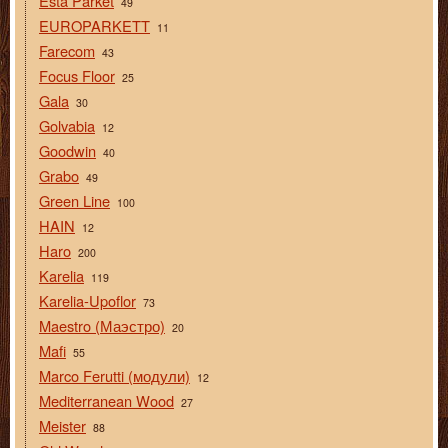
Esta Parket
49
EUROPARKETT
11
Farecom
43
Focus Floor
25
Gala
30
Golvabia
12
Goodwin
40
Grabo
49
Green Line
100
HAIN
12
Haro
200
Karelia
119
Karelia-Upoflor
73
Maestro (Маэстро)
20
Mafi
55
Marco Ferutti (модули)
12
Mediterranean Wood
27
Meister
88