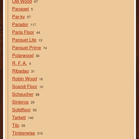
Old Wood
67
Panaget
5
Par-ky
57
Parador
117
Parla Floor
44
Parquet Life
13
Parquet Prime
74
Polarwood
36
R. F. A.
4
Ribadao
31
Robin Wood
16
Scandi Floor
10
Scheucher
88
Sinteros
29
Solidfloor
93
Tarkett
140
Tilo
29
Timberwise
210