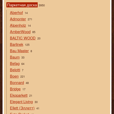
Паркетная доска
3950
Aberhof
14
Admonter
271
Alpenholz
14
AmberWood
85
BALTIC WOOD
20
Barlinek
125
Bau Master
8
Baum
33
Befag
64
Belotti
7
Boen
221
Bonnard
48
Bridge
17
Ekoparkett
21
Elegant Living
30
Ellett (Эллетт)
41