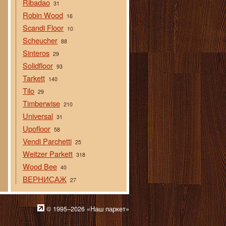
Ribadao
31
Robin Wood
16
Scandi Floor
10
Scheucher
88
Sinteros
29
Solidfloor
93
Tarkett
140
Tilo
29
Timberwise
210
Universal
31
Upofloor
58
Vendi Parchetti
25
Weitzer Parkett
318
Wood Bee
40
ВЕРНИСАЖ
27
© 1995–2026 «Наш паркет»