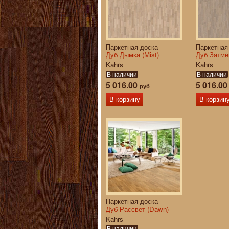
Паркетная доска
Паркетная
Дуб Дымка (Mist)
Дуб Затмен
Kahrs
Kahrs
В наличии
В наличии
5 016.00
5 016.0
руб
В корзину
В корзин
Паркетная доска
Дуб Рассвет (Dawn)
Kahrs
В наличии