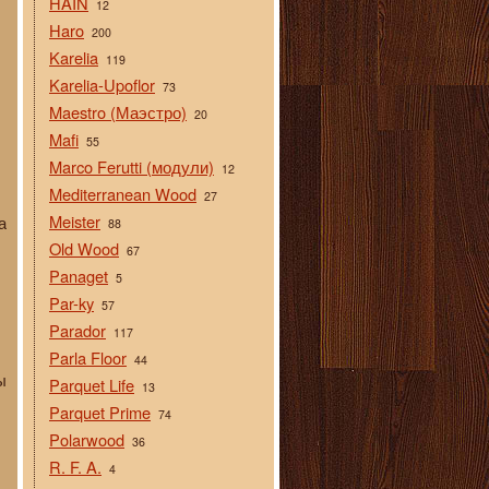
HAIN
12
Haro
200
Karelia
119
Karelia-Upoflor
73
Maestro (Маэстро)
20
Mafi
55
Marco Ferutti (модули)
12
Mediterranean Wood
27
Meister
а
88
Old Wood
67
Panaget
5
Par-ky
57
Parador
117
Parla Floor
44
ы
Parquet Life
13
Parquet Prime
74
Polarwood
36
R. F. A.
4