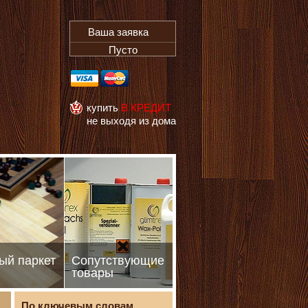
Ваша заявка
Пусто
купить
В КРЕДИТ
не выходя из дома
ый паркет
Сопутствующие
товары
По ключевым словам