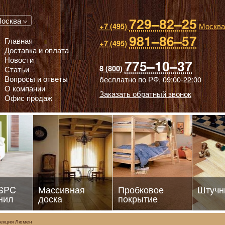
729–82–25
 паркет, Массивная доска, Ламинированный паркет
осква
Москва
+7 (495)
981–86–57
Главная
+7 (495)
Доставка и оплата
Новости
775–10–37
8 (800)
Статьи
Вопросы и ответы
бесплатно по РФ,
09:00-22:00
О компании
Заказать обратный звонок
Офис продаж
 SPC
Массивная
Пробковое
Штучн
нил
доска
покрытие
екция Люмен