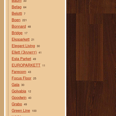
Baum
33
Befag
64
Belotti
7
Boen
221
Bonnard
48
Bridge
17
Ekoparkett
21
Elegant Living
30
Ellett (Эллетт)
41
Esta Parket
49
EUROPARKETT
11
Farecom
43
Focus Floor
25
Gala
30
Golvabia
12
Goodwin
40
Grabo
49
Green Line
100