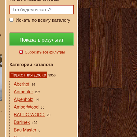
Искать по всему каталогу
й
Показать результат
Сбросить все фильтры
Категории каталога
Паркетная доска
3950
Aberhof
14
Admonter
271
Alpenholz
14
AmberWood
85
.
BALTIC WOOD
20
Barlinek
125
Bau Master
8