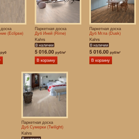
 доска
Паркетная доска
Паркетная доска
ие (Eclipse)
Дуб Иней (Rime)
Дуб Мгла (Dusk)
Kahrs
Kahrs
В наличии
В наличии
0
5 016.00
5 016.00
руб
руб/м²
руб/м²
у
В корзину
В корзину
Паркетная доска
Дуб Сумерки (Twilight)
Kahrs
В наличии