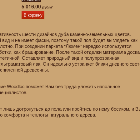
5 016.00
руб/м²
В корзину
ативность шести дизайнов дуба каменно-земельных цветов.
вид и не имеет фаски, поэтому такой пол будет выглядеть как
лотно. При создании паркета “Люмен” нередко используется
ботки, как браширование. После такой отделки материала доска
стетичной. Оставляет природный вид и полупрозрачная
ультраматовый лак. Он идеально устраняет блики дневного свет
 спиленной древесины.
ие Woodloc поможет Вам без труда уложить напольное
пециалистов.
т лишь дотронуться до пола или пройтись по нему босиком, и В
о комфорта и теплоты натурального дерева.