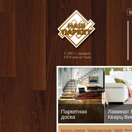
Паркет, Штучный
М
С 2001 г. продано
4.574 млн м² пола
Паркетная
Ламинат
доска
Кварц-Ви
Каталог товаров
Паркетная доска
Kahrs
Колл