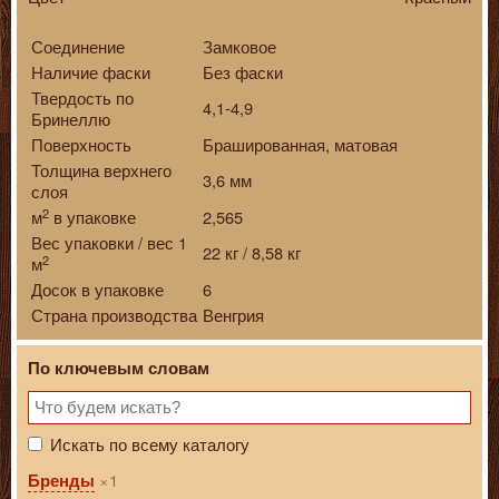
Соединение
Замковое
Наличие фаски
Без фаски
Твердость по
4,1-4,9
Бринеллю
Поверхность
Брашированная, матовая
Толщина верхнего
3,6 мм
слоя
2
м
в упаковке
2,565
Вес упаковки / вес 1
22 кг / 8,58 кг
2
м
Досок в упаковке
6
Страна производства
Венгрия
По ключевым словам
Искать по всему каталогу
1
Бренды