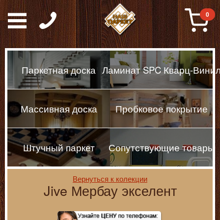
Паркет, Штучный парке
0
Паркетная доска
Ламинат SPC Кварц-Вини
Массивная доска
Пробковое покрытие
Штучный паркет
Сопутствующие товары
Вернуться к колекции
Jive Мербау экселент