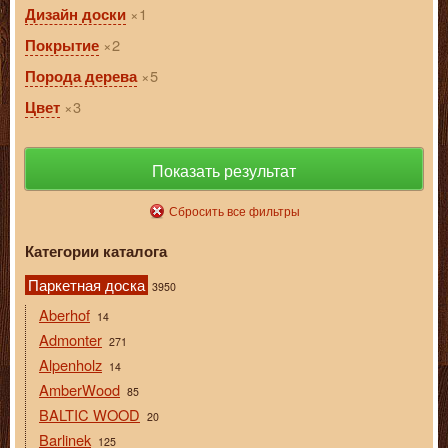
1
Дизайн доски
2
Покрытие
5
Порода дерева
3
Цвет
Показать результат
Сбросить все фильтры
Категории каталога
Паркетная доска
3950
Aberhof
14
Admonter
271
Alpenholz
14
AmberWood
85
BALTIC WOOD
20
Barlinek
125