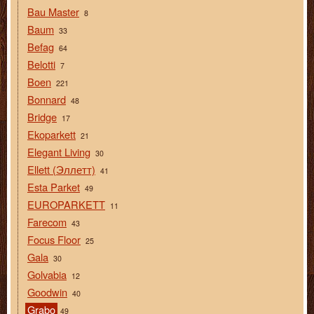
Bau Master
8
Baum
33
Befag
64
Belotti
7
Boen
221
Bonnard
48
Bridge
17
Ekoparkett
21
Elegant Living
30
Ellett (Эллетт)
41
Esta Parket
49
EUROPARKETT
11
Farecom
43
Focus Floor
25
Gala
30
Golvabia
12
Goodwin
40
Grabo
49