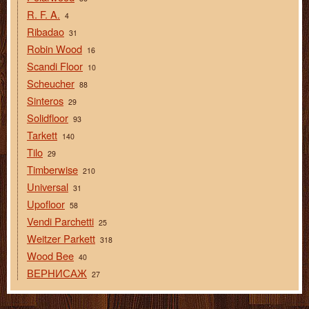
R. F. A.
4
Ribadao
31
Robin Wood
16
Scandi Floor
10
Scheucher
88
Sinteros
29
Solidfloor
93
Tarkett
140
Tilo
29
Timberwise
210
Universal
31
Upofloor
58
Vendi Parchetti
25
Weitzer Parkett
318
Wood Bee
40
ВЕРНИСАЖ
27