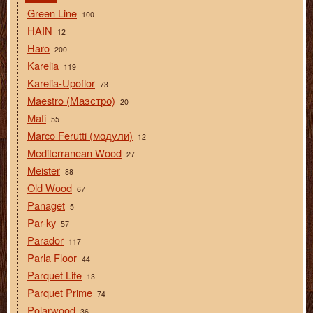
Green Line
100
HAIN
12
Haro
200
Karelia
119
Karelia-Upoflor
73
Maestro (Маэстро)
20
Mafi
55
Marco Ferutti (модули)
12
Mediterranean Wood
27
Meister
88
Old Wood
67
Panaget
5
Par-ky
57
Parador
117
Parla Floor
44
Parquet Life
13
Parquet Prime
74
Polarwood
36