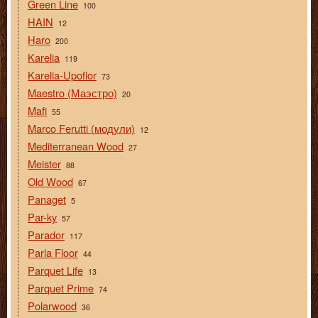
Green Line
100
HAIN
12
Haro
200
Karelia
119
Karelia-Upoflor
73
Maestro (Маэстро)
20
Mafi
55
Marco Ferutti (модули)
12
Mediterranean Wood
27
Meister
88
Old Wood
67
Panaget
5
Par-ky
57
Parador
117
Parla Floor
44
Parquet Life
13
Parquet Prime
74
Polarwood
36