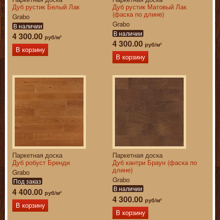
Дуб рустик Белый Лак
Дуб рустик Матовый Лак
(фаска по длине)
Grabo
Grabo
В наличии
В наличии
4 300.00
руб/м²
4 300.00
руб/м²
В корзину
В корзину
Паркетная доска
Паркетная доска
Дуб робуст Бренди
Дуб кантри Браун (фаска по
длине)
Grabo
Grabo
Под заказ
В наличии
4 400.00
руб/м²
4 300.00
руб/м²
В корзину
В корзину