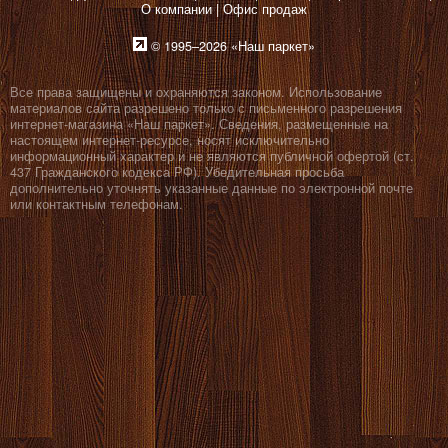
О компании
Офис продаж
© 1995–2026 «Наш паркет»
Все права защищены и охраняются законом. Использование
материалов сайта разрешено только с письменного разрешения
интернет-магазина «Наш паркет». Сведения, размещенные на
настоящем интернет-ресурсе, носят исключительно
информационный характер и не являются публичной офертой (ст.
437 Гражданского кодекса РФ). Убедительная просьба
дополнительно уточнять указанные данные по электронной почте
или контактным телефонам.