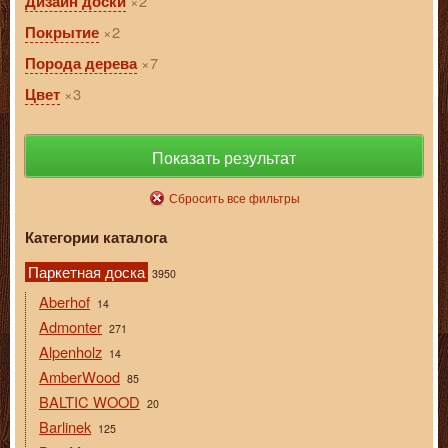
2
Дизайн доски
2
Покрытие
7
Порода дерева
3
Цвет
Показать результат
Сбросить все фильтры
Категории каталога
Паркетная доска
3950
Aberhof
14
Admonter
271
Alpenholz
14
AmberWood
85
BALTIC WOOD
20
Barlinek
125