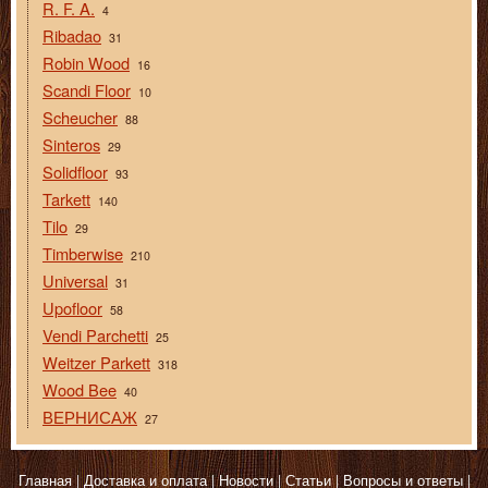
R. F. A.
4
Ribadao
31
Robin Wood
16
Scandi Floor
10
Scheucher
88
Sinteros
29
Solidfloor
93
Tarkett
140
Tilo
29
Timberwise
210
Universal
31
Upofloor
58
Vendi Parchetti
25
Weitzer Parkett
318
Wood Bee
40
ВЕРНИСАЖ
27
Главная
Доставка и оплата
Новости
Статьи
Вопросы и ответы