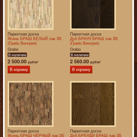
Паркетная доска
Паркетная доска
Ясень БРАШ БЕЛЫЙ лак 3S
Дуб БРАУН БРАШ лак 3S
(Грабо Венгрия)
(Грабо Венгрия)
Grabo
Grabo
В наличии
В наличии
2 500.00
2 560.00
руб/м²
руб/м²
В корзину
В корзину
Паркетная доска
Паркетная доска
Ясень БРАШ ЧЕРНЫЙ лак 3S
Дуб БРЕНДИ БРАШ лак 3S