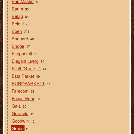
Bau Master
8
Baum
33
Befag
64
Belotti
7
Boen
221
Bonnard
48
Bridge
17
Ekoparkett
21
Elegant Living
30
Ellett (Эллетт)
41
Esta Parket
49
EUROPARKETT
11
Farecom
43
Focus Floor
25
Gala
30
Golvabia
12
Goodwin
40
Grabo
49