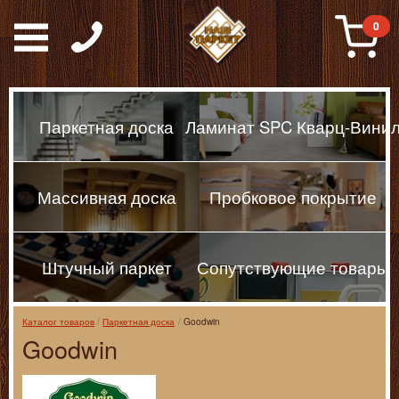
Паркет, Штучный парке
0
Паркетная доска
Ламинат SPC Кварц-Вини
Массивная доска
Пробковое покрытие
Штучный паркет
Сопутствующие товары
Каталог товаров
Паркетная доска
Goodwin
Goodwin