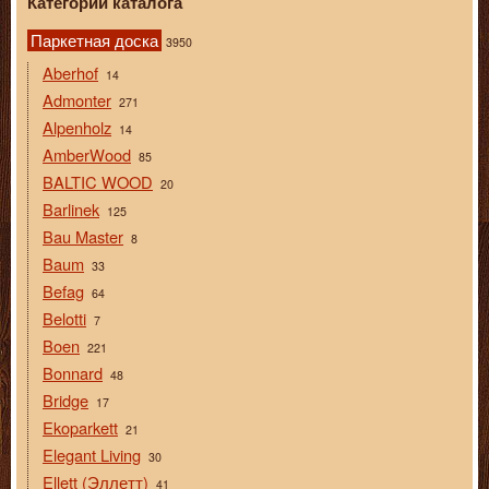
Категории каталога
Паркетная доска
3950
Aberhof
14
Admonter
271
Alpenholz
14
AmberWood
85
BALTIC WOOD
20
Barlinek
125
Bau Master
8
Baum
33
Befag
64
Belotti
7
Boen
221
Bonnard
48
Bridge
17
Ekoparkett
21
Elegant Living
30
Ellett (Эллетт)
41