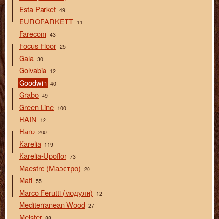
Esta Parket
49
EUROPARKETT
11
Farecom
43
Focus Floor
25
Gala
30
Golvabia
12
Goodwin
40
Grabo
49
Green Line
100
HAIN
12
Haro
200
Karelia
119
Karelia-Upoflor
73
Maestro (Маэстро)
20
Mafi
55
Marco Ferutti (модули)
12
Mediterranean Wood
27
Meister
88