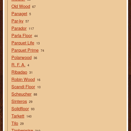
Old Wood
67
Panaget
5
Par-ky
57
Parador
117
Parla Floor
44
Parquet Life
13
Parquet Prime
74
Polarwood
36
R. F. A.
4
Ribadao
31
Robin Wood
16
Scandi Floor
10
Scheucher
88
Sinteros
29
Solidfloor
93
Tarkett
140
Tilo
29
Timberwise
210