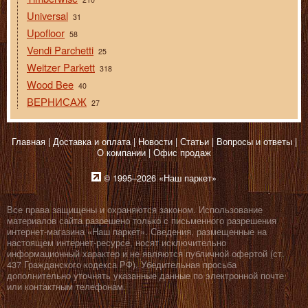
Universal
31
Upofloor
58
Vendi Parchetti
25
Weitzer Parkett
318
Wood Bee
40
ВЕРНИСАЖ
27
Главная
Доставка и оплата
Новости
Статьи
Вопросы и ответы
О компании
Офис продаж
© 1995–2026 «Наш паркет»
Все права защищены и охраняются законом. Использование
материалов сайта разрешено только с письменного разрешения
интернет-магазина «Наш паркет». Сведения, размещенные на
настоящем интернет-ресурсе, носят исключительно
информационный характер и не являются публичной офертой (ст.
437 Гражданского кодекса РФ). Убедительная просьба
дополнительно уточнять указанные данные по электронной почте
или контактным телефонам.