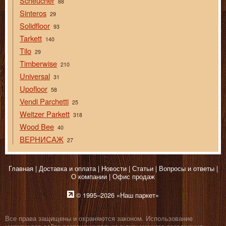
Scheucher
88
Sinteros
29
Solidfloor
93
Tarkett
140
Tilo
29
Timberwise
210
Universal
31
Upofloor
58
Vendi Parchetti
25
Weitzer Parkett
318
Wood Bee
40
ВЕРНИСАЖ
27
Главная
Доставка и оплата
Новости
Статьи
Вопросы и ответы
О компании
Офис продаж
© 1995–2026 «Наш паркет»
Все права защищены и охраняются законом. Использование