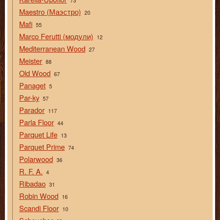
73
Maestro (Маэстро)
20
Mafi
55
Marco Ferutti (модули)
12
Mediterranean Wood
27
Meister
88
Old Wood
67
Panaget
5
Par-ky
57
Parador
117
Parla Floor
44
Parquet Life
13
Parquet Prime
74
Polarwood
36
R. F. A.
4
Ribadao
31
Robin Wood
16
Scandi Floor
10