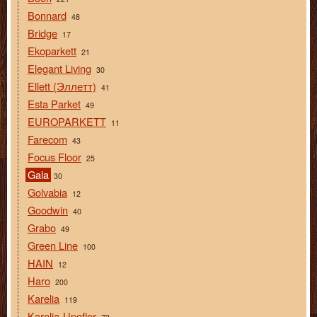
Bonnard
48
Bridge
17
Ekoparkett
21
Elegant Living
30
Ellett (Эллетт)
41
Esta Parket
49
EUROPARKETT
11
Farecom
43
Focus Floor
25
Gala
30
Golvabia
12
Goodwin
40
Grabo
49
Green Line
100
HAIN
12
Haro
200
Karelia
119
Karelia-Upoflor