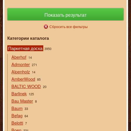
Показать результат
Сбросить все фильтры
Категории каталога
Паркетная доска
3950
Aberhof
14
Admonter
271
Alpenholz
14
AmberWood
85
BALTIC WOOD
20
Barlinek
125
Bau Master
8
Baum
33
Befag
64
Belotti
7
Boen
221