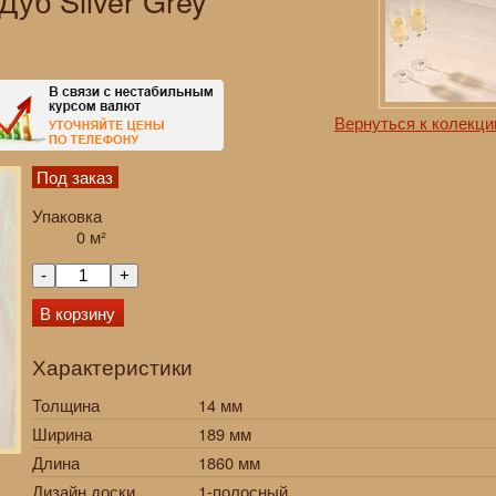
Дуб Silver Grey
Вернуться к колекци
Под заказ
Упаковка
0
м²
-
+
В корзину
Характеристики
Толщина
14 мм
Ширина
189 мм
Длина
1860 мм
Дизайн доски
1-полосный