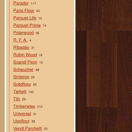
Parador
117
Parla Floor
44
Parquet Life
13
Parquet Prime
74
Polarwood
36
R. F. A.
4
Ribadao
31
Robin Wood
16
Scandi Floor
10
Scheucher
88
Sinteros
29
Solidfloor
93
Tarkett
140
Tilo
29
Timberwise
210
Universal
31
Upofloor
58
Vendi Parchetti
25