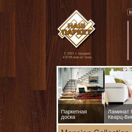
Паркет, Штучный
М
С 2001 г. продано
4.5745 млн м² пола
Паркетная
Ламинат
доска
Кварц-Ви