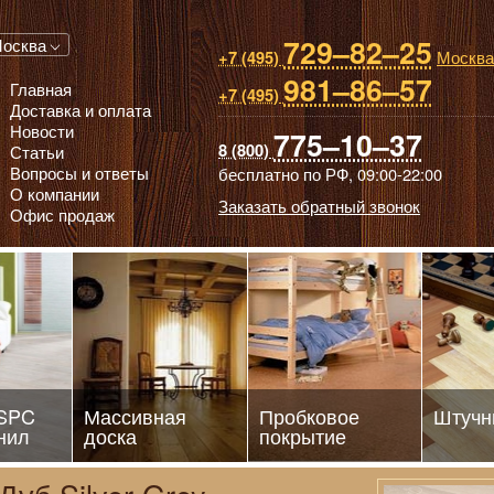
729–82–25
 паркет, Массивная доска, Ламинированный паркет
осква
Москва
+7 (495)
981–86–57
Главная
+7 (495)
Доставка и оплата
Новости
775–10–37
8 (800)
Статьи
Вопросы и ответы
бесплатно по РФ,
09:00-22:00
О компании
Заказать обратный звонок
Офис продаж
 SPC
Массивная
Пробковое
Штучн
нил
доска
покрытие