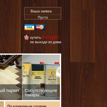
Ваша заявка
Пусто
купить
В КРЕДИТ
не выходя из дома
ый паркет
Сопутствующие
товары
По ключевым словам