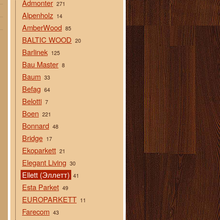
Admonter
271
Alpenholz
14
AmberWood
85
BALTIC WOOD
20
Barlinek
125
Bau Master
8
Baum
33
Befag
64
Belotti
7
Boen
221
Bonnard
48
Bridge
17
Ekoparkett
21
Elegant Living
30
Ellett (Эллетт)
41
Esta Parket
49
EUROPARKETT
11
Farecom
43