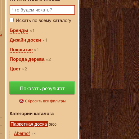
Искать по всему каталогу
1
Бренды
и
1
Дизайн доски
1
Покрытие
2
Порода дерева
2
Цвет
Показать результат
Сбросить все фильтры
Категории каталога
Паркетная доска
3950
Aberhof
14