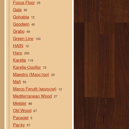
Focus Floor
25
Gala
30
Golvabia
12
Goodwin
40
Grabo
49
Green Line
100
HAIN
12
Haro
200
Karelia
119
Karelia-Upoflor
73
Maestro (Маэстро)
20
Mafi
55
Marco Ferutti (модули)
12
Mediterranean Wood
27
Meister
88
Old Wood
67
Panaget
5
Par-ky
57