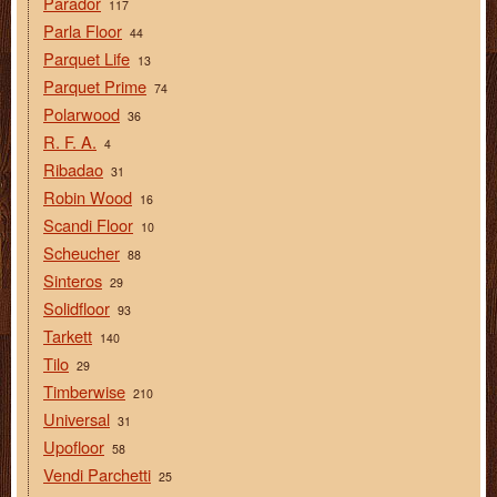
Parador
117
Parla Floor
44
Parquet Life
13
Parquet Prime
74
Polarwood
36
R. F. A.
4
Ribadao
31
Robin Wood
16
Scandi Floor
10
Scheucher
88
Sinteros
29
Solidfloor
93
Tarkett
140
Tilo
29
Timberwise
210
Universal
31
Upofloor
58
Vendi Parchetti
25