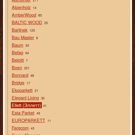
271
Alpenholz
14
AmberWood
85
BALTIC WOOD
20
Barlinek
125
Bau Master
8
Baum
33
Befag
64
Belotti
7
Boen
221
Bonnard
48
Bridge
17
Ekoparkett
21
Elegant Living
30
Ellett (Эллетт)
41
Esta Parket
49
EUROPARKETT
11
Farecom
43