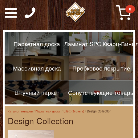
Паркет, Штучный парке
0
Паркетная доска
Ламинат SPC Кварц-Вини
Массивная доска
Пробковое покрытие
Штучный паркет
Сопутствующие товары
Каталог товаров
Паркетная доска
Ellett (Эллетт)
Design Collection
Design Collection