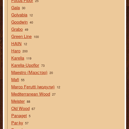
Focus Floor
25
Gala
30
Golvabia
12
Goodwin
40
Grabo
49
Green Line
100
HAIN
12
Haro
200
Karelia
119
Karelia-Upoflor
73
Maestro (Маэстро)
20
Mafi
55
Marco Ferutti (модули)
12
Mediterranean Wood
27
Meister
88
Old Wood
67
Panaget
5
Par-ky
57