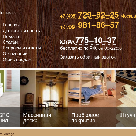
729–82–25
 паркет, Массивная доска, Ламинированный паркет
осква
Москва
+7 (495)
981–86–57
Главная
+7 (495)
Доставка и оплата
Новости
775–10–37
8 (800)
Статьи
Вопросы и ответы
бесплатно по РФ,
09:00-22:00
О компании
Заказать обратный звонок
Офис продаж
 SPC
Массивная
Пробковое
Штучн
нил
доска
покрытие
re Vintage