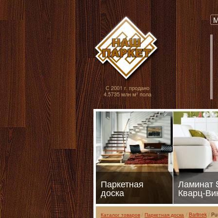
Паркет, Штучный
М
С 2001 г. продано
4.5735 млн м² пола
Паркетная
Ламинат
доска
Кварц-Ви
Каталог товаров
Паркетная доска
Barlinek
Pu