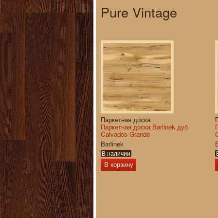
Pure Vintage
Паркетная доска
Паркетная доска Barlinek дуб
Calvados Grande
Barlinek
B
В наличии
В корзину