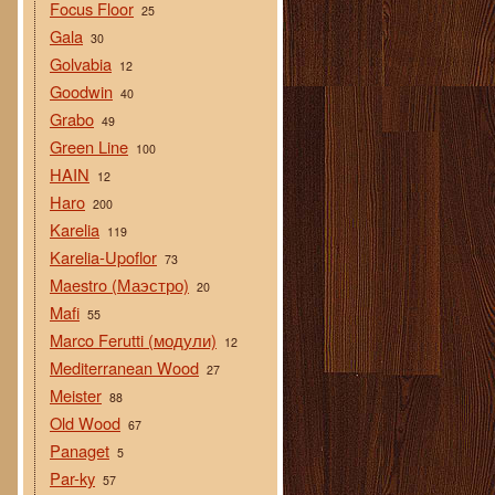
Focus Floor
25
Gala
30
Golvabia
12
Goodwin
40
Grabo
49
Green Line
100
HAIN
12
Haro
200
Karelia
119
Karelia-Upoflor
73
Maestro (Маэстро)
20
Mafi
55
Marco Ferutti (модули)
12
Mediterranean Wood
27
Meister
88
Old Wood
67
Panaget
5
Par-ky
57