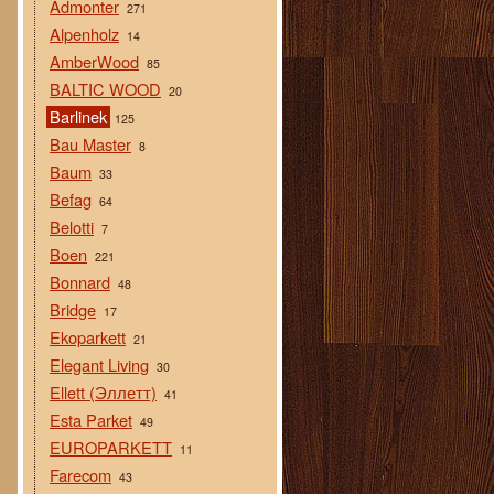
Admonter
271
Alpenholz
14
AmberWood
85
BALTIC WOOD
20
Barlinek
125
Bau Master
8
Baum
33
Befag
64
Belotti
7
Boen
221
Bonnard
48
Bridge
17
Ekoparkett
21
Elegant Living
30
Ellett (Эллетт)
41
Esta Parket
49
EUROPARKETT
11
Farecom
43