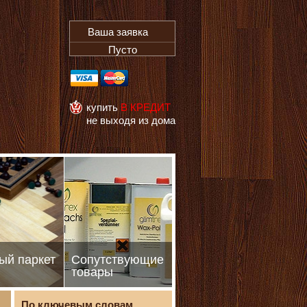
Ваша заявка
Пусто
купить
В КРЕДИТ
не выходя из дома
ый паркет
Сопутствующие
товары
По ключевым словам