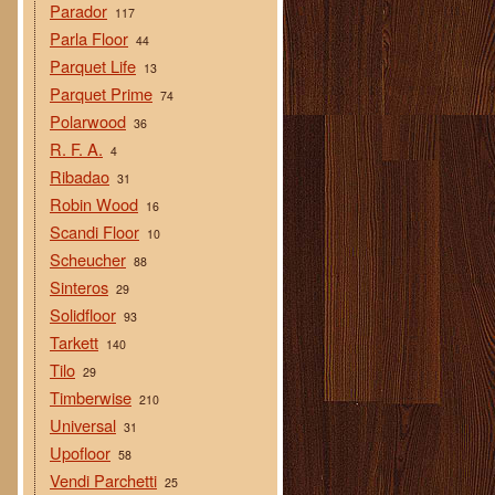
Parador
117
Parla Floor
44
Parquet Life
13
Parquet Prime
74
Polarwood
36
R. F. A.
4
Ribadao
31
Robin Wood
16
Scandi Floor
10
Scheucher
88
Sinteros
29
Solidfloor
93
Tarkett
140
Tilo
29
Timberwise
210
Universal
31
Upofloor
58
Vendi Parchetti
25