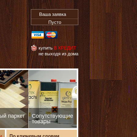
Ваша заявка
Пусто
купить
В КРЕДИТ
не выходя из дома
ый паркет
Сопутствующие
товары
и
По ключевым словам