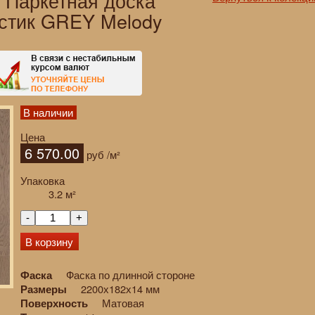
y Паркетная доска
устик GREY Melody
В наличии
Цена
6 570.00
руб
/м²
Упаковка
3.2
м²
-
+
В корзину
Фаска по длинной стороне
Фаска
2200х182х14 мм
Размеры
Матовая
Поверхность