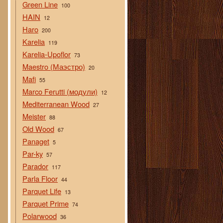
Green Line
100
HAIN
12
Haro
200
Karelia
119
Karelia-Upoflor
73
Maestro (Маэстро)
20
Mafi
55
Marco Ferutti (модули)
12
Mediterranean Wood
27
Meister
88
Old Wood
67
Panaget
5
Par-ky
57
Parador
117
Parla Floor
44
Parquet Life
13
Parquet Prime
74
Polarwood
36