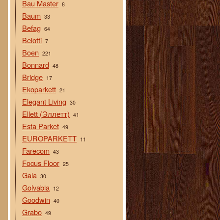
Bau Master
8
Baum
33
Befag
64
Belotti
7
Boen
221
Bonnard
48
Bridge
17
Ekoparkett
21
Elegant Living
30
Ellett (Эллетт)
41
Esta Parket
49
EUROPARKETT
11
Farecom
43
Focus Floor
25
Gala
30
Golvabia
12
Goodwin
40
Grabo
49