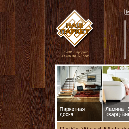
Паркет, Штучный
М
С 2001 г. продано
4.5735 млн м² пола
Паркетная
Ламинат
доска
Кварц-Ви