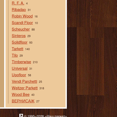
R. F. A.
4
Ribadao
31
Robin Wood
16
Scandi Floor
10
Scheucher
88
Sinteros
29
Solidfloor
93
Tarkett
140
Tilo
29
Timberwise
210
Universal
31
Upofloor
58
Vendi Parchetti
25
Weitzer Parkett
318
Wood Bee
40
ВЕРНИСАЖ
27
© 1995–2026 «Наш паркет»