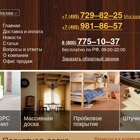
729–82–25
 паркет, Массивная доска, Ламинированный паркет
осква
Москва
+7 (495)
981–86–57
Главная
+7 (495)
Доставка и оплата
Новости
775–10–37
8 (800)
Статьи
Вопросы и ответы
бесплатно по РФ,
09:00-22:00
О компании
Заказать обратный звонок
Офис продаж
 SPC
Массивная
Пробковое
Штучн
нил
доска
покрытие
Вернуться к колекци