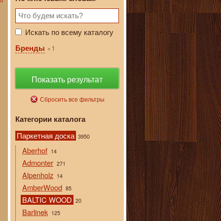
Искать по всему каталогу
1
Бренды
Показать результат
Сбросить все фильтры
Категории каталога
Паркетная доска
3950
Aberhof
14
Admonter
271
Alpenholz
14
AmberWood
85
BALTIC WOOD
20
Barlinek
125