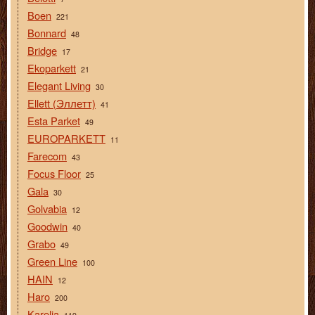
Boen
221
Bonnard
48
Bridge
17
Ekoparkett
21
Elegant Living
30
Ellett (Эллетт)
41
Esta Parket
49
EUROPARKETT
11
Farecom
43
Focus Floor
25
Gala
30
Golvabia
12
Goodwin
40
Grabo
49
Green Line
100
HAIN
12
Haro
200
Karelia