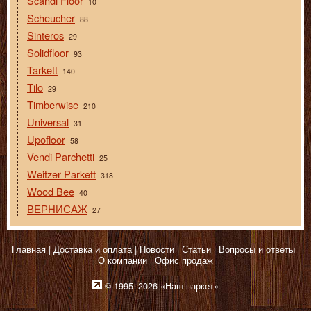
Scandi Floor
10
Scheucher
88
Sinteros
29
Solidfloor
93
Tarkett
140
Tilo
29
Timberwise
210
Universal
31
Upofloor
58
Vendi Parchetti
25
Weitzer Parkett
318
Wood Bee
40
ВЕРНИСАЖ
27
Главная
Доставка и оплата
Новости
Статьи
Вопросы и ответы
О компании
Офис продаж
© 1995–2026 «Наш паркет»