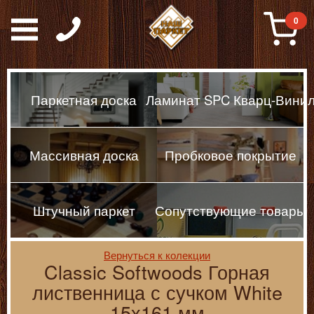
Паркет, Штучный парке
0
Паркетная доска
Ламинат SPC Кварц-Вини
Массивная доска
Пробковое покрытие
Штучный паркет
Сопутствующие товары
Вернуться к колекции
Classic Softwoods Горная
лиственница с сучком White
15х161 мм