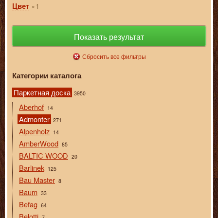
1
Цвет
Показать результат
Сбросить все фильтры
Категории каталога
Паркетная доска
3950
Aberhof
14
Admonter
271
Alpenholz
14
AmberWood
85
BALTIC WOOD
20
Barlinek
125
Bau Master
8
Baum
33
Befag
64
Belotti
7