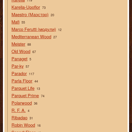
119
Karelia-Upoflor
73
Maestro (Маэстро)
20
Mafi
55
Marco Ferutti (модули)
12
Mediterranean Wood
27
Meister
88
Old Wood
67
Panaget
5
Par-ky
57
Parador
117
Parla Floor
44
Parquet Life
13
Parquet Prime
74
Polarwood
36
R. F. A.
4
Ribadao
31
Robin Wood
16