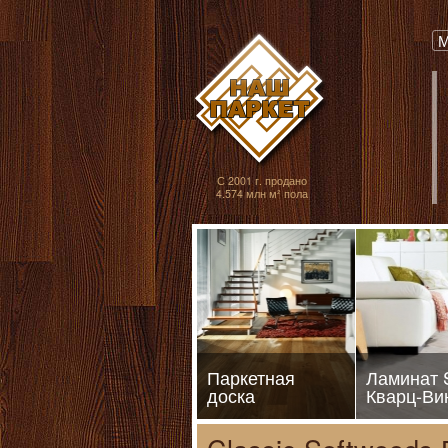
Паркет, Штучный
М
С 2001 г. продано
4.574 млн м² пола
Паркетная
Ламинат
доска
Кварц-Ви