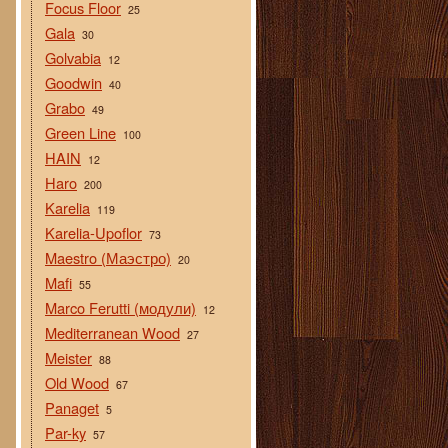
Focus Floor
25
Gala
30
Golvabia
12
Goodwin
40
Grabo
49
Green Line
100
HAIN
12
Haro
200
Karelia
119
Karelia-Upoflor
73
Maestro (Маэстро)
20
Mafi
55
Marco Ferutti (модули)
12
Mediterranean Wood
27
Meister
88
Old Wood
67
Panaget
5
Par-ky
57