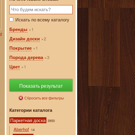
Искать по всему каталогу
1
Бренды
и
2
Дизайн доски
1
Покрытие
3
Порода дерева
1
Цвет
Показать результат
Сбросить все фильтры
Категории каталога
Паркетная доска
3950
Aberhof
14