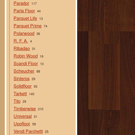
Parador
117
Parla Floor
44
Parquet Life
13
Parquet Prime
74
Polarwood
36
R. F. A.
4
Ribadao
31
Robin Wood
16
Scandi Floor
10
Scheucher
88
Sinteros
29
Solidfloor
93
Tarkett
140
Tilo
29
Timberwise
210
Universal
31
Upofloor
58
Vendi Parchetti
25