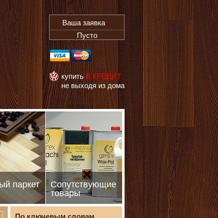
Ваша заявка
Пусто
купить
В КРЕДИТ
не выходя из дома
ый паркет
Сопутствующие
товары
По ключевым словам