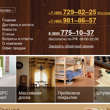
729–82–25
 паркет, Массивная доска, Ламинированный паркет
осква
Москва
+7 (495)
981–86–57
Главная
+7 (495)
Доставка и оплата
Новости
775–10–37
8 (800)
Статьи
Вопросы и ответы
бесплатно по РФ,
09:00-22:00
О компании
Заказать обратный звонок
Офис продаж
 SPC
Массивная
Пробковое
Штучн
нил
доска
покрытие