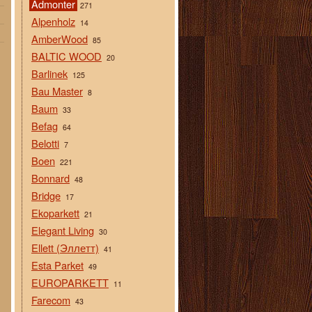
Admonter
271
Alpenholz
14
AmberWood
85
BALTIC WOOD
20
Barlinek
125
Bau Master
8
Baum
33
Befag
64
Belotti
7
Boen
221
Bonnard
48
Bridge
17
Ekoparkett
21
Elegant Living
30
Ellett (Эллетт)
41
Esta Parket
49
EUROPARKETT
11
Farecom
43