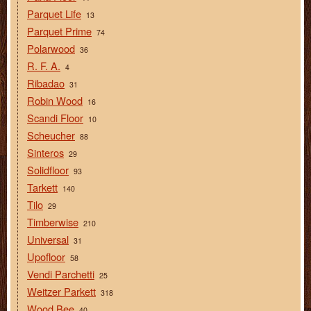
Parquet Life
13
Parquet Prime
74
Polarwood
36
R. F. A.
4
Ribadao
31
Robin Wood
16
Scandi Floor
10
Scheucher
88
Sinteros
29
Solidfloor
93
Tarkett
140
Tilo
29
Timberwise
210
Universal
31
Upofloor
58
Vendi Parchetti
25
Weitzer Parkett
318
Wood Bee
40