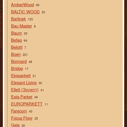
AmberWood
85
BALTIC WOOD
20
Barlinek
125
Bau Master
8
Baum
33
Befag
64
Belotti
7
Boen
221
Bonnard
48
Bridge
17
Ekoparkett
21
Elegant Living
30
Ellett (Эллетт)
41
Esta Parket
49
EUROPARKETT
11
Farecom
43
Focus Floor
25
Gala
30