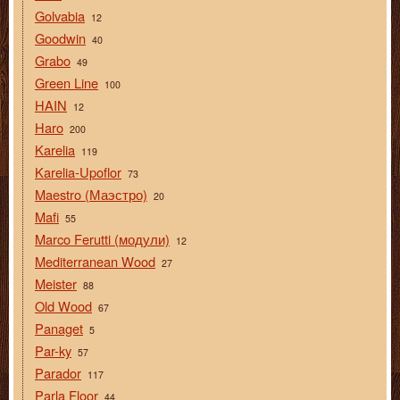
Golvabia
12
Goodwin
40
Grabo
49
Green Line
100
HAIN
12
Haro
200
Karelia
119
Karelia-Upoflor
73
Maestro (Маэстро)
20
Mafi
55
Marco Ferutti (модули)
12
Mediterranean Wood
27
Meister
88
Old Wood
67
Panaget
5
Par-ky
57
Parador
117
Parla Floor
44