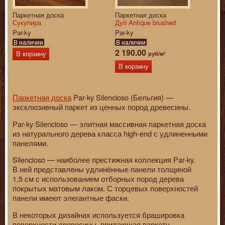
Паркетная доска
Паркетная доска
Сукупира
Дуб Antique brushed
Par-ky
Par-ky
В наличии
В наличии
2 190.00
руб/м²
В корзину
В корзину
Паркетная доска
Par-ky Silencioso (Бельгия) —
эксклюзивный паркет из ценных пород древесины.
Par-ky Silencioso — элитная массивная паркетная доска
из натурального дерева класса high-end с удлиненными
панелями.
Silencioso — наиболее престижная коллекция Par-ky.
В ней представлены удлинённые панели толщиной
1,5 см с использованием отборных пород дерева
покрытых матовым лаком. С торцевых поверхностей
панели имеют элегантные фаски.
В некоторых дизайнах используется брашировка
поверхности древесины, придающая паркету