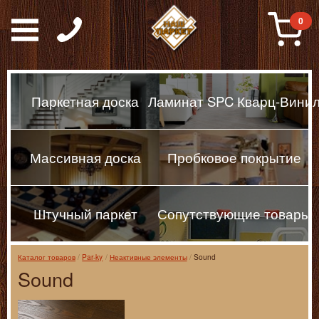
Паркет, Штучный парке
0
Паркетная доска
Ламинат SPC Кварц-Вини
Массивная доска
Пробковое покрытие
Штучный паркет
Сопутствующие товары
Каталог товаров
Par-ky
Неактивные элементы
Sound
Sound