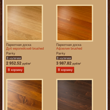
Паркетная доска
Паркетная доска
Дуб европейский brushed
Афзелия brushed
Par-ky
Par-ky
В наличии
В наличии
2 952.52
3 987.82
руб/м²
руб/м²
В корзину
В корзину