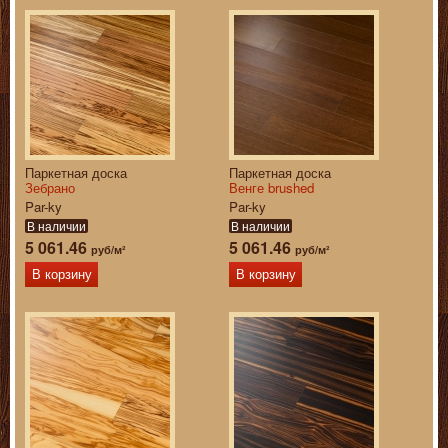
Паркетная доска
Паркетная доска
Зебрано
Венге brushed
Par-ky
Par-ky
В наличии
В наличии
5 061.46
5 061.46
руб/м²
руб/м²
В корзину
В корзину