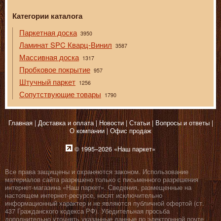
Категории каталога
Паркетная доска
3950
Ламинат SPC Кварц-Винил
3587
Массивная доска
1317
Пробковое покрытие
957
Штучный паркет
1256
Сопутствующие товары
1790
Главная
Доставка и оплата
Новости
Статьи
Вопросы и ответы
О компании
Офис продаж
© 1995–2026 «Наш паркет»
Все права защищены и охраняются законом. Использование
материалов сайта разрешено только с письменного разрешения
интернет-магазина «Наш паркет». Сведения, размещенные на
настоящем интернет-ресурсе, носят исключительно
информационный характер и не являются публичной офертой (ст.
437 Гражданского кодекса РФ). Убедительная просьба
дополнительно уточнять указанные данные по электронной почте