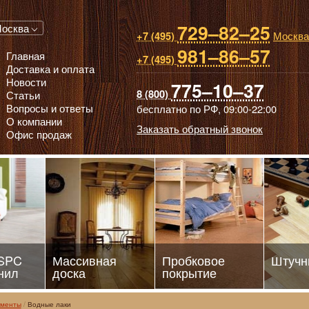
729–82–25
 паркет, Массивная доска, Ламинированный паркет
осква
Москва
+7 (495)
981–86–57
Главная
+7 (495)
Доставка и оплата
Новости
775–10–37
8 (800)
Статьи
Вопросы и ответы
бесплатно по РФ,
09:00-22:00
О компании
Заказать обратный звонок
Офис продаж
 SPC
Массивная
Пробковое
Штучн
нил
доска
покрытие
ементы
Водные лаки