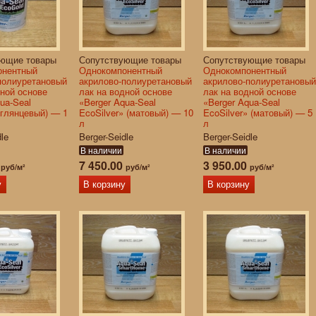
ующие товары
Сопутствующие товары
Сопутствующие товары
онентный
Однокомпонентный
Однокомпонентный
полиуретановый
акрилово-полиуретановый
акрилово-полиуретановый
дной основе
лак на водной основе
лак на водной основе
ua-Seal
«Berger Aqua-Seal
«Berger Aqua-Seal
(глянцевый) — 1
EcoSilver» (матовый) — 10
EcoSilver» (матовый) — 5
л
л
dle
Berger-Seidle
Berger-Seidle
В наличии
В наличии
0
7 450.00
3 950.00
руб/м²
руб/м²
руб/м²
у
В корзину
В корзину