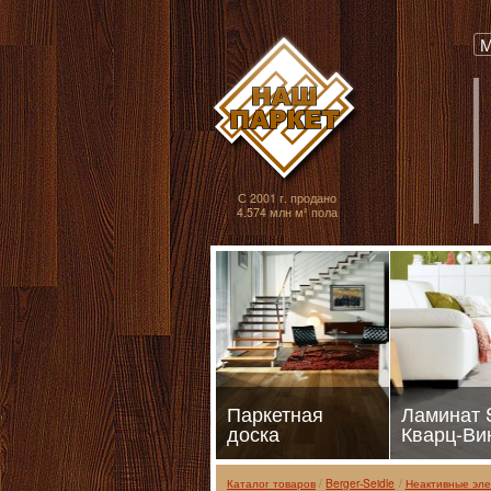
Паркет, Штучный
М
С 2001 г. продано
4.574 млн м² пола
Паркетная
Ламинат
доска
Кварц-Ви
Каталог товаров
Berger-Seidle
Неактивные эл