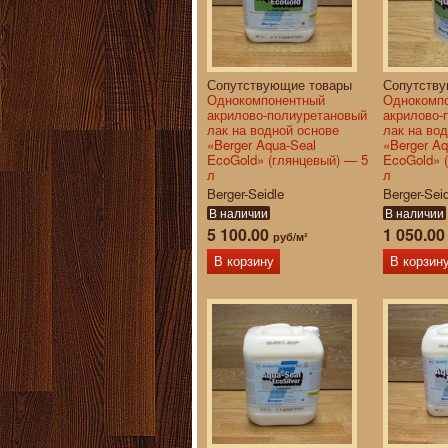
Сопутствующие товары
Сопутств
Однокомпонентный
Однокомп
акрилово-полиуретановый
акрилово-
лак на водной основе
лак на во
«Berger Aqua-Seal
«Berger Aq
EcoGold» (глянцевый) — 5
EcoGold» 
л
л
Berger-Seidle
Berger-Sei
В наличии
В наличии
5 100.00
1 050.0
руб/м²
В корзину
В корзин