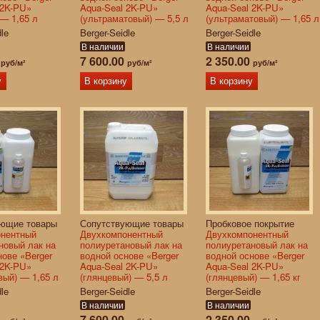
 2K-PU»
Aqua-Seal 2K-PU»
Aqua-Seal 2K-PU»
 — 1,65 л
(ультраматовый) — 5,5 л
(ультраматовый) — 1,65 л
dle
Berger-Seidle
Berger-Seidle
В наличии
В наличии
0
7 600.00
2 350.00
руб/м²
руб/м²
руб/м²
у
В корзину
В корзину
ующие товары
Сопутствующие товары
Пробковое покрытие
онентный
Двухкомпонентный
Двухкомпонентный
новый лак на
полиуретановый лак на
полиуретановый лак на
нове «Berger
водной основе «Berger
водной основе «Berger
 2K-PU»
Aqua-Seal 2K-PU»
Aqua-Seal 2K-PU»
вый) — 1,65 л
(глянцевый) — 5,5 л
(глянцевый) — 1,65 кг
dle
Berger-Seidle
Berger-Seidle
В наличии
В наличии
0
7 600.00
2 350.00