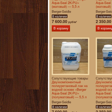
Aqua-Seal 2K-PU»
Aqua-Seal
(матовый) — 5,5 л
(матовый)
Berger-Seidle
Berger-Sei
В наличии
В наличии
7 600.00
2 350.0
руб/м²
В корзину
В корзин
Сопутствующие товары
Сопутств
Двухкомпонентный
Двухкомп
полиуретановый лак на
полиурета
водной основе «Berger
водной ос
Aqua-Seal 2K-PU»
Aqua-Seal
(полуматовый) — 5,5 л
(полумато
Berger-Seidle
Berger-Sei
В наличии
В наличии
7 600.00
2 350.0