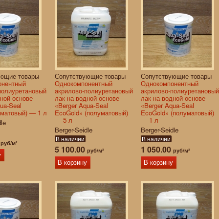
ующие товары
Сопутствующие товары
Сопутствующие товары
онентный
Однокомпонентный
Однокомпонентный
полиуретановый
акрилово-полиуретановый
акрилово-полиуретановый
дной основе
лак на водной основе
лак на водной основе
ua-Seal
«Berger Aqua-Seal
«Berger Aqua-Seal
(матовый) — 1 л
EcoGold» (полуматовый)
EcoGold» (полуматовый)
— 5 л
— 1 л
dle
Berger-Seidle
Berger-Seidle
В наличии
В наличии
0
руб/м²
5 100.00
1 050.00
руб/м²
руб/м²
у
В корзину
В корзину