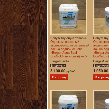
Сопутствующие товары
Сопутств
Однокомпонентный
Однокомп
акрилово-полиуретановый
акрилово-
лак на водной основе
лак на во
«Berger Aqua-Seal
«Berger Aq
EcoGold» (матовый) — 5 л
EcoGold» 
Berger-Seidle
Berger-Sei
В наличии
В наличии
5 100.00
1 050.0
руб/м²
В корзину
В корзин