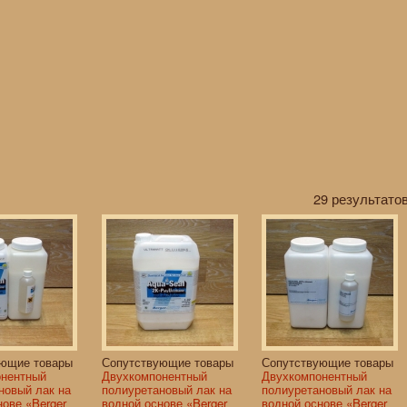
29 результатов
ующие товары
Сопутствующие товары
Сопутствующие товары
онентный
Двухкомпонентный
Двухкомпонентный
новый лак на
полиуретановый лак на
полиуретановый лак на
нове «Berger
водной основе «Berger
водной основе «Berger