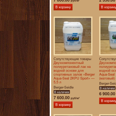
руб/м²
В корзину
В корзин
Сопутствующие товары
Сопутств
Двухкомпонентный
Двухкомп
полиуретановый лак на
полиурета
водной основе для
водной ос
спортивных залов «Berger
Aqua-Seal
Aqua-Seal 2KPU Sport» —
(матовый)
5,5 л
Berger-Sei
Berger-Seidle
В наличии
В наличии
6 900.0
7 600.00
руб/м²
В корзин
В корзину