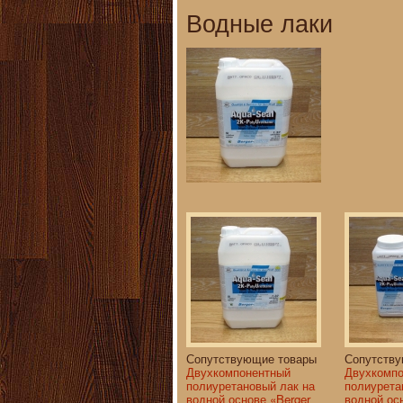
Водные лаки
Сопутствующие товары
Сопутств
Двухкомпонентный
Двухкомп
полиуретановый лак на
полиурета
водной основе «Berger
водной ос