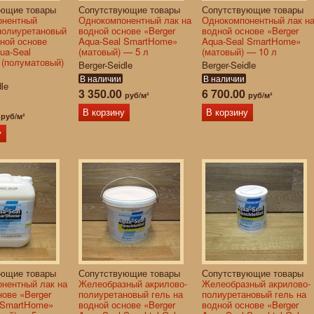
ующие товары
Сопутствующие товары
Сопутствующие товары
онентный
Однокомпонентный лак на
Однокомпонентный лак н
полиуретановый
водной основе «Berger
водной основе «Berger
дной основе
Aqua-Seal SmartHome»
Aqua-Seal SmartHome»
ua-Seal
(матовый) — 5 л
(матовый) — 10 л
» (полуматовый)
Berger-Seidle
Berger-Seidle
В наличии
В наличии
dle
3 350.00
6 700.00
руб/м²
руб/м²
0
В корзину
В корзину
руб/м²
у
ующие товары
Сопутствующие товары
Сопутствующие товары
нентный лак на
Желеобразный акрилово-
Желеобразный акрилово-
нове «Berger
полиуретановый гель на
полиуретановый гель на
 SmartHome»
водной основе «Berger
водной основе «Berger