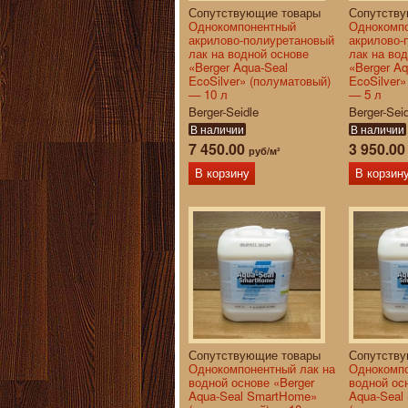
Сопутствующие товары
Сопутств
Однокомпонентный
Однокомп
акрилово-полиуретановый
акрилово-
лак на водной основе
лак на во
«Berger Aqua-Seal
«Berger Aq
EcoSilver» (полуматовый)
EcoSilver
— 10 л
— 5 л
Berger-Seidle
Berger-Sei
В наличии
В наличии
7 450.00
3 950.0
руб/м²
В корзину
В корзин
Сопутствующие товары
Сопутств
Однокомпонентный лак на
Однокомпо
водной основе «Berger
водной ос
Aqua-Seal SmartHome»
Aqua-Seal