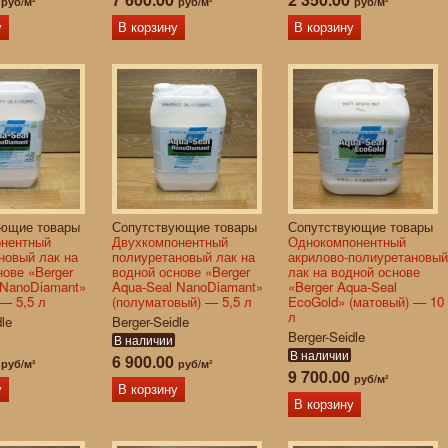
руб/м²
руб/м²
руб/м²
у
В корзину
В корзину
ующие товары
Сопутствующие товары
Сопутствующие товары
онентный
Двухкомпонентный
Однокомпонентный
новый лак на
полиуретановый лак на
акрилово-полиуретановый
нове «Berger
водной основе «Berger
лак на водной основе
 NanoDiamant»
Aqua-Seal NanoDiamant»
«Berger Aqua-Seal
 — 5,5 л
(полуматовый) — 5,5 л
EcoGold» (матовый) — 10
л
dle
Berger-Seidle
Berger-Seidle
В наличии
В наличии
0
6 900.00
руб/м²
руб/м²
9 700.00
руб/м²
у
В корзину
В корзину