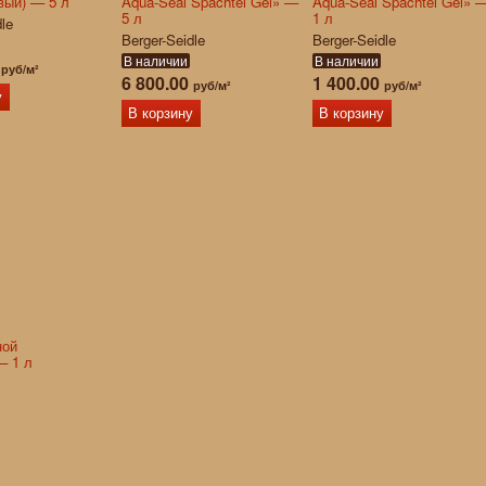
вый) — 5 л
Aqua-Seal Spachtel Gel» —
Aqua-Seal Spachtel Gel» 
5 л
1 л
dle
Berger-Seidle
Berger-Seidle
В наличии
В наличии
0
руб/м²
6 800.00
1 400.00
руб/м²
руб/м²
у
В корзину
В корзину
ной
— 1 л