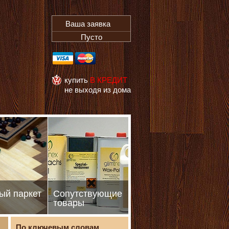
Ваша заявка
Пусто
купить
В КРЕДИТ
не выходя из дома
ый паркет
Сопутствующие
товары
По ключевым словам