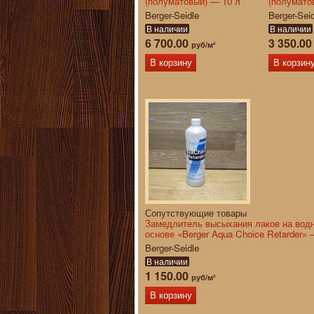
(полуматовый) — 10 л
(полумато
Berger-Seidle
Berger-Sei
В наличии
В наличии
6 700.00
3 350.0
руб/м²
В корзину
В корзин
Сопутствующие товары
Замедлитель высыхания лаков на вод
основе «Berger Aqua Choice Retarder» 
Berger-Seidle
В наличии
1 150.00
руб/м²
В корзину