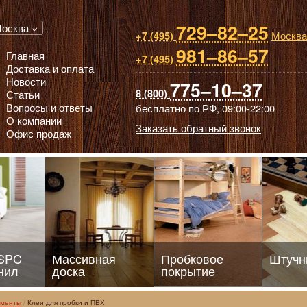
729–82–25
 паркет, Массивная доска, Ламинированный паркет
осква
Москва
+7 (495)
981–86–57
Главная
+7 (495)
Доставка и оплата
Новости
775–10–37
8 (800)
Статьи
Вопросы и ответы
бесплатно по РФ,
09:00-22:00
О компании
Заказать обратный звонок
Офис продаж
 SPC
Массивная
Пробковое
Штучн
нил
доска
покрытие
ементы
Клеи для пробки и ПВХ