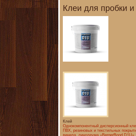
Клеи для пробки и
Клей
Однокомпонентный дисперсионный кле
ПВХ, резиновых и текстильных покрыти
винила, линолеума «BergerBond D1U»