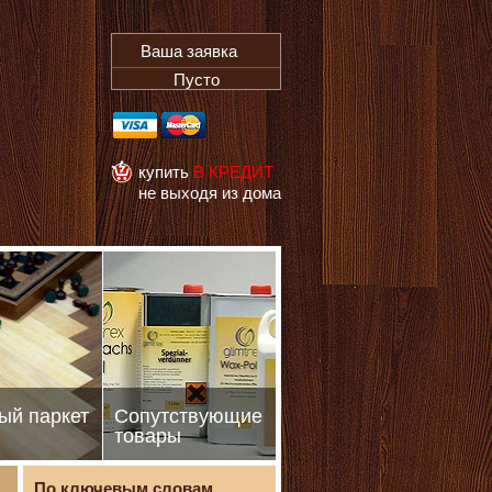
Ваша заявка
Пусто
купить
В КРЕДИТ
не выходя из дома
ый паркет
Сопутствующие
товары
По ключевым словам