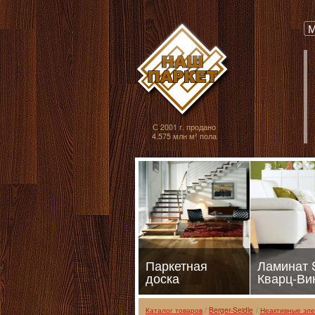
Паркет, Штучный
М
С 2001 г. продано
4.575 млн м² пола
Паркетная
Ламинат
доска
Кварц-Ви
Каталог товаров
Berger-Seidle
Неактивные эл