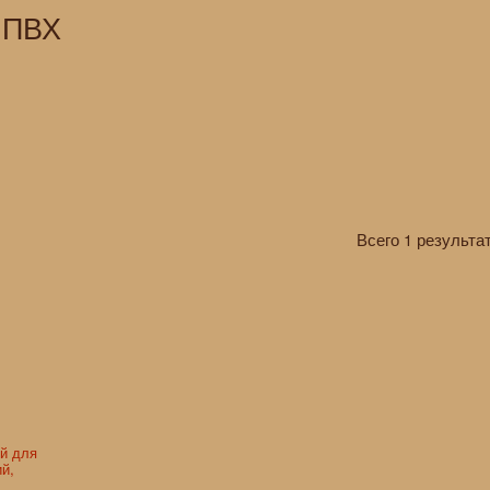
 ПВХ
Всего 1 результат
й для
й,