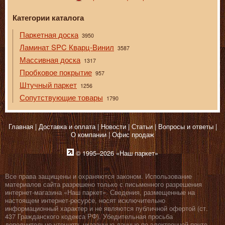
Категории каталога
Паркетная доска
3950
Ламинат SPC Кварц-Винил
3587
Массивная доска
1317
Пробковое покрытие
957
Штучный паркет
1256
Сопутствующие товары
1790
Главная
Доставка и оплата
Новости
Статьи
Вопросы и ответы
О компании
Офис продаж
© 1995–2026 «Наш паркет»
Все права защищены и охраняются законом. Использование
материалов сайта разрешено только с письменного разрешения
интернет-магазина «Наш паркет». Сведения, размещенные на
настоящем интернет-ресурсе, носят исключительно
информационный характер и не являются публичной офертой (ст.
437 Гражданского кодекса РФ). Убедительная просьба
дополнительно уточнять указанные данные по электронной почте