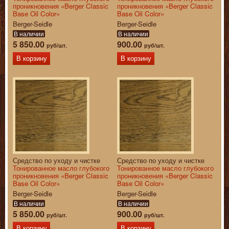
проникновения «Berger Classic
проникновения «Berger Classic
Base Oil Color»
Base Oil Color»
Berger-Seidle
Berger-Seidle
В наличии
В наличии
5 850.00
900.00
руб/шт.
руб/шт.
В корзину
В корзину
Средство по уходу и чистке
Средство по уходу и чистке
Тонированное масло глубокого
Тонированное масло глубокого
проникновения «Berger Classic
проникновения «Berger Classic
Base Oil Color»
Base Oil Color»
Berger-Seidle
Berger-Seidle
В наличии
В наличии
5 850.00
900.00
руб/шт.
руб/шт.
В корзину
В корзину