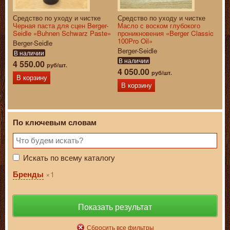
Средство по уходу и чистке
Средство по уходу и чистке
Черная паста для сцен Berger-
Масло с воском глубокого
Seidle «Buhnen Schwarz Paste»
проникновения «Berger Classic
100Pro Oil»
Berger-Seidle
Berger-Seidle
В наличии
В наличии
4 550.00
руб/шт.
4 050.00
руб/шт.
В корзину
В корзину
По ключевым словам
Искать по всему каталогу
1
Бренды
Показать результат
Сбросить все фильтры