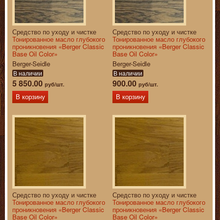
Средство по уходу и чистке
Средство по уходу и чистке
Тонированное масло глубокого
Тонированное масло глубокого
проникновения «Berger Classic
проникновения «Berger Classic
Base Oil Color»
Base Oil Color»
Berger-Seidle
Berger-Seidle
В наличии
В наличии
5 850.00
900.00
руб/шт.
руб/шт.
В корзину
В корзину
Средство по уходу и чистке
Средство по уходу и чистке
Тонированное масло глубокого
Тонированное масло глубокого
проникновения «Berger Classic
проникновения «Berger Classic
Base Oil Color»
Base Oil Color»