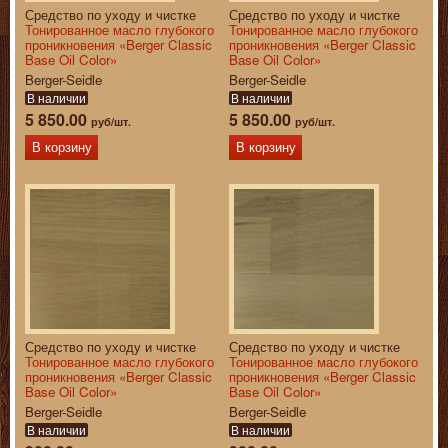
Средство по уходу и чистке
Средство по уходу и чистке
Тонированное масло глубокого
Тонированное масло глубокого
проникновения «Berger Classic
проникновения «Berger Classic
Base Oil Color»
Base Oil Color»
Berger-Seidle
Berger-Seidle
В наличии
В наличии
5 850.00
5 850.00
руб/шт.
руб/шт.
В корзину
В корзину
Средство по уходу и чистке
Средство по уходу и чистке
Тонированное масло глубокого
Тонированное масло глубокого
проникновения «Berger Classic
проникновения «Berger Classic
Base Oil Color»
Base Oil Color»
Berger-Seidle
Berger-Seidle
В наличии
В наличии