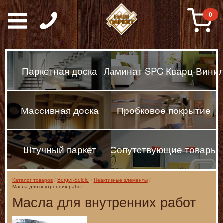
Паркет, Штучный парке
0
Паркетная доска
Ламинат SPC Кварц-Вини
Массивная доска
Пробковое покрытие
Штучный паркет
Сопутствующие товары
Каталог товаров
Berger-Seidle
Неактивные элементы
Масла для внутренних работ
Масла для внутренних работ