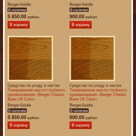
Berger-Seidle
Berger-Seidle
В наличии
В наличии
5 850.00
900.00
руб/шт.
руб/шт.
В корзину
В корзину
Средство по уходу и чистке
Средство по уходу и чистке
Тонированное масло глубокого
Тонированное масло глубокого
проникновения «Berger Classic
проникновения «Berger Classic
Base Oil Color»
Base Oil Color»
Berger-Seidle
Berger-Seidle
В наличии
В наличии
5 850.00
900.00
руб/шт.
руб/шт.
В корзину
В корзину