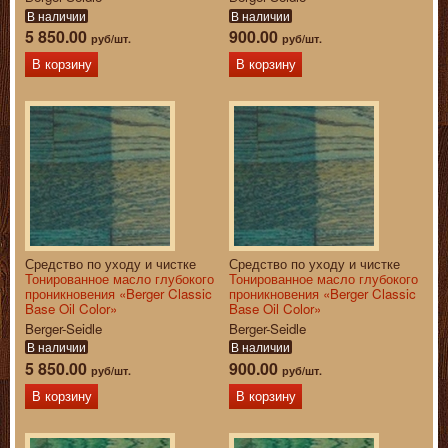
В наличии
В наличии
5 850.00
900.00
руб/шт.
руб/шт.
В корзину
В корзину
Средство по уходу и чистке
Средство по уходу и чистке
Тонированное масло глубокого
Тонированное масло глубокого
проникновения «Berger Classic
проникновения «Berger Classic
Base Oil Color»
Base Oil Color»
Berger-Seidle
Berger-Seidle
В наличии
В наличии
5 850.00
900.00
руб/шт.
руб/шт.
В корзину
В корзину