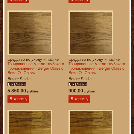
Средство по уходу и чистке
Средство по уходу и чистке
Тонированное масло глубокого
Тонированное масло глубокого
проникновения «Berger Classic
проникновения «Berger Classic
Base Oil Color»
Base Oil Color»
Berger-Seidle
Berger-Seidle
В наличии
В наличии
5 850.00
900.00
руб/шт.
руб/шт.
В корзину
В корзину