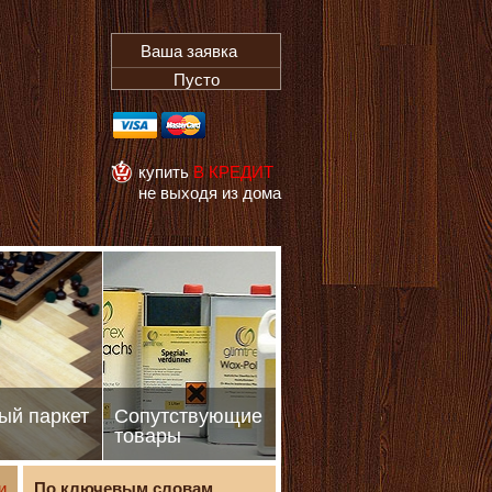
Ваша заявка
Пусто
купить
В КРЕДИТ
не выходя из дома
ый паркет
Сопутствующие
товары
и
По ключевым словам