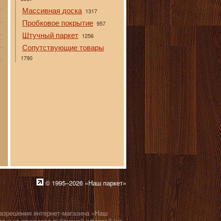
Массивная доска
1317
Пробковое покрытие
957
Штучный паркет
1256
Сопутствующие товары
1790
© 1995–2026 «Наш паркет»
разрешения интернет-магазина «Наш
р и не являются публичной офертой (ст.