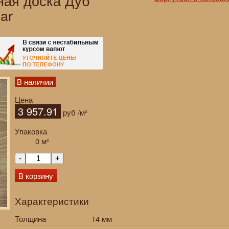
ная доска Дуб
ar
В наличии
Цена
3 957.91
руб
/м²
Упаковка
0
м²
-
+
В корзину
Характеристики
Толщина
14 мм