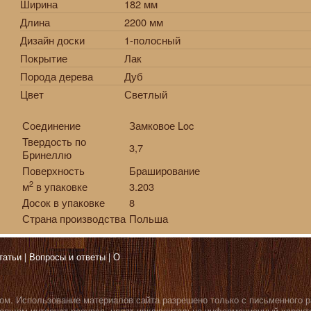
Ширина
182 мм
Длина
2200 мм
Дизайн доски
1-полосный
Покрытие
Лак
Порода дерева
Дуб
Цвет
Светлый
Соединение
Замковое Loc
Твердость по
3,7
Бринеллю
Поверхность
Браширование
2
м
в упаковке
3.203
Досок в упаковке
8
Страна производства
Польша
татьи
Вопросы и ответы
О
ом. Использование материалов сайта разрешено только с письменного 
оящем интернет-ресурсе, носят исключительно информационный характе