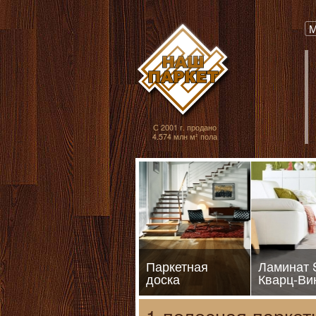
Паркет, Штучный
М
С 2001 г. продано
4.574 млн м² пола
Паркетная
Ламинат
доска
Кварц-Ви