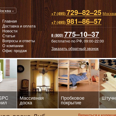
729–82–25
 паркет, Массивная доска, Ламинированный паркет
осква
Москва
+7 (495)
981–86–57
Главная
+7 (495)
Доставка и оплата
Новости
775–10–37
8 (800)
Статьи
Вопросы и ответы
бесплатно по РФ,
09:00-22:00
О компании
Заказать обратный звонок
Офис продаж
 SPC
Массивная
Пробковое
Штучн
нил
доска
покрытие
Вернуться к колекци