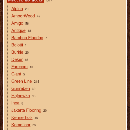
1317
Alpina
20
AmberWood
47
Amigo
56
Antique
18
Bamboo Flooring
7
Belotti
1
Burkle
20
Deker
15
Farecom
15
Giant
5
Green Line
218
Gunreben
32
Hajnowka
96
Inpa
8
Jakarta Flooring
20
Kennerholz
46
Komofloor
55