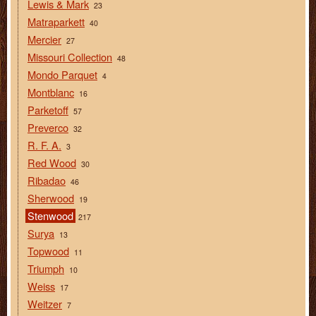
Lewis & Mark
23
Matraparkett
40
Mercier
27
Missouri Collection
48
Mondo Parquet
4
Montblanc
16
Parketoff
57
Preverco
32
R. F. A.
3
Red Wood
30
Ribadao
46
Sherwood
19
Stenwood
217
Surya
13
Topwood
11
Triumph
10
Weiss
17
Weitzer
7