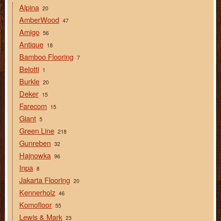
Alpina
20
AmberWood
47
Amigo
56
Antique
18
Bamboo Flooring
7
Belotti
1
Burkle
20
Deker
15
Farecom
15
Giant
5
Green Line
218
Gunreben
32
Hajnowka
96
Inpa
8
Jakarta Flooring
20
Kennerholz
46
Komofloor
55
Lewis & Mark
23