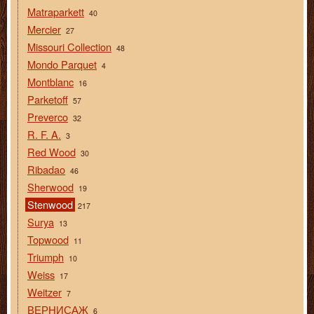
Matraparkett
40
Mercier
27
Missouri Collection
48
Mondo Parquet
4
Montblanc
16
Parketoff
57
Preverco
32
R. F. A.
3
Red Wood
30
Ribadao
46
Sherwood
19
Stenwood
217
Surya
13
Topwood
11
Triumph
10
Weiss
17
Weitzer
7
ВЕРНИСАЖ
6