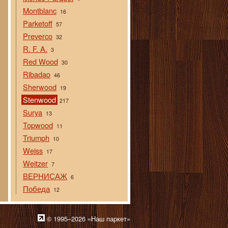
Montblanc
16
Parketoff
57
Preverco
32
R. F. A.
3
Red Wood
30
Ribadao
46
Sherwood
19
Stenwood
217
Surya
13
Topwood
11
Triumph
10
Weiss
17
Weitzer
7
ВЕРНИСАЖ
6
Победа
12
© 1995–2026 «Наш паркет»