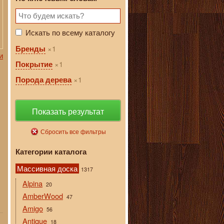
Искать по всему каталогу
1
Бренды
и
1
Покрытие
1
Порода дерева
Показать результат
Сбросить все фильтры
Категории каталога
Массивная доска
1317
Alpina
20
AmberWood
47
Amigo
56
Antique
18