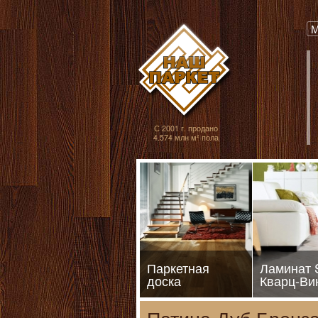
Паркет, Штучный
М
С 2001 г. продано
4.574 млн м² пола
Паркетная
Ламинат
доска
Кварц-Ви