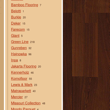
Bamboo Flooring
7
Belotti
1
Burkle
20
Deker
15
Farecom
15
Giant
5
Green Line
218
Gunreben
32
Hajnowka
96
Inpa
8
Jakarta Flooring
20
Kennerholz
46
Komofloor
55
Lewis & Mark
23
Matraparkett
40
Mercier
27
Missouri Collection
48
Mondo Parquet
4