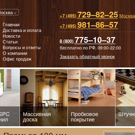
729–82–25
 паркет, Массивная доска, Ламинированный паркет
осква
Москва
+7 (495)
981–86–57
Главная
+7 (495)
Доставка и оплата
Новости
775–10–37
8 (800)
Статьи
Вопросы и ответы
бесплатно по РФ,
09:00-22:00
О компании
Заказать обратный звонок
Офис продаж
 SPC
Массивная
Пробковое
Штучн
нил
доска
покрытие