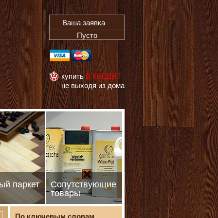
Ваша заявка
Пусто
купить
В КРЕДИТ
не выходя из дома
ый паркет
Сопутствующие
товары
По ключевым словам